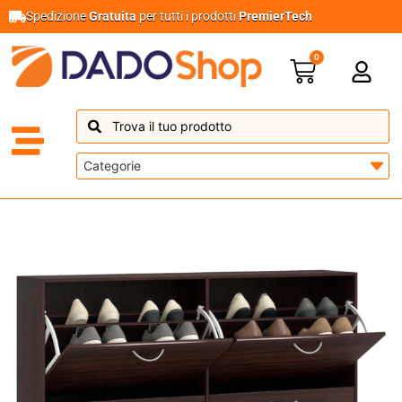
Spedizione
Gratuita
per tutti i prodotti
PremierTech
0