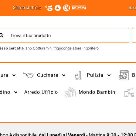
Siamo stati su:
Rec
esso cercati:
Piano Cottura
mini frigo
congelatore
Frigorifero
tura
Cucinare
Pulizia
B
dino
Arredo Ufficio
Mondo Bambini
hop è disponibile:
dal Lunedì al Venerdì
- Mattina
9:30 - 12:00
P