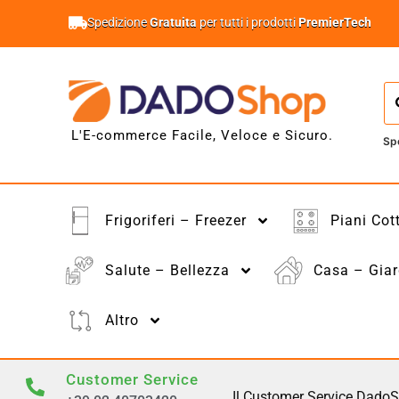
Spedizione
Gratuita
per tutti i prodotti
PremierTech
L'E-commerce Facile, Veloce e Sicuro.
Sp
Frigoriferi – Freezer
Piani Cot
Salute – Bellezza
Casa – Giar
Altro
Customer Service
Il Customer Service DadoS