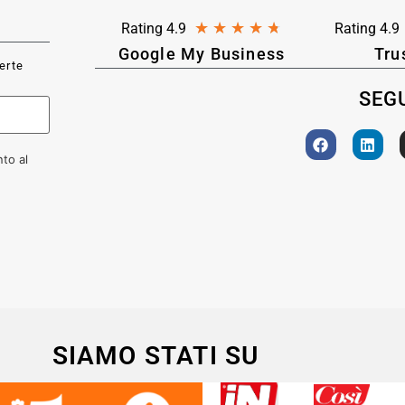
★
★
★
★
★
Rating 4.9
Rating 4.9
Google My Business
Tru
ferte
SEGU
to al
SIAMO STATI SU