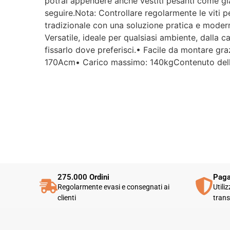
potrai appendere anche vestiti pesanti come giac
seguire.Nota: Controllare regolarmente le viti pe
tradizionale con una soluzione pratica e modern
Versatile, ideale per qualsiasi ambiente, dalla c
fissarlo dove preferisci.• Facile da montare gra
170Acm• Carico massimo: 140kgContenuto della
275.000 Ordini
Paga
Regolarmente evasi e consegnati ai
Utili
clienti
trans