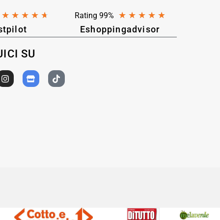
★
★
★
★
★
★
★
★
★
★
Rating 99%
stpilot
Eshoppingadvisor
ICI SU