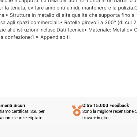
che e cappotti. La rella per abiti si monta in un batter d’oc
as
r la tenuta, evitare ambienti umidi, mantenerere la pulizia.
pi
di
a.• Struttura in metallo di alta qualità che supporta fino a
mo
asa agli spazi commerciali.• Rotelle girevoli a 360° (di cui
ge
zie alle istruzioni incluse.Dati tecnici:• Materiale: Metallo
le
 confezione:1 × Appendiabiti
Un
ca
ge
Pu
st
at
co
menti Sicuri
Oltre 15.000 Feedback
zziamo certificati SSL per
Sono la migliore recensione c
azioni sicure e criptate
trovare in giro