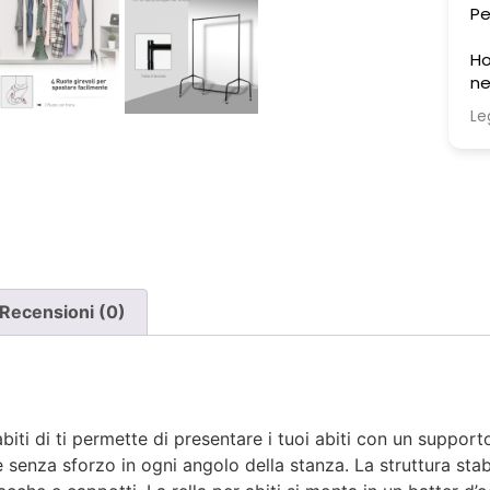
Pe
Ho
ne
un
Le
ch
pe
Ho
pr
ri
so
st
co
Recensioni (0)
co
ag
po
an
biti di ti permette di presentare i tuoi abiti con un support
Pe
 senza sforzo in ogni angolo della stanza. La struttura stab
es