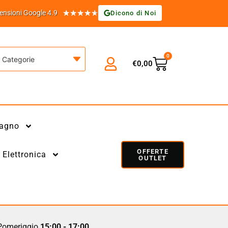
★
★
★
★
★
ensioni Google 4.9
Dicono di Noi
0
Categorie
€
0,00
agno
OFFERTE
Elettronica
OUTLET
omeriggio
15:00 - 17:00