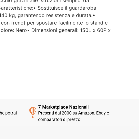
chio grazie alle istruzioni semplici da
pettavo un servizio clienti molto
Caratteristiche:• Sostituisce il guardaroba
ù efficiente. L'assistenza è
sponibile solo in fasce orarie
 140 kg, garantendo resistenza e durata.•
lto limitate e, nel mio caso, la
 2 con freno) per spostare facilmente lo stand e
stione del post-vendita è stata
• Colore: Nero• Dimensioni generali: 150L x 60P x
nta e poco rassicurante.
 errore nella spedizione può
pitare, ma è il modo in cui viene
stito che fa la differenza.
rtroppo, la mia esperienza è
ata negativa e, allo stato
tuale, non mi sento di
nsigliare questo venditore.
7 Marketplace Nazionali
he potrai
Presenti dal 2000 su Amazon, Ebay e
comparatori di prezzo