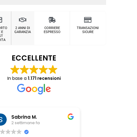
ORTO
2 ANNI DI
CORRIERE
TRANSAZIONI
 E
GARANZIA
ESPRESSO
SICURE
ST
ITA
ECCELLENTE
In base a
1.171 recensioni
Sabrina M.
Chiara Riit
2 settimane fa
3 settimane fa