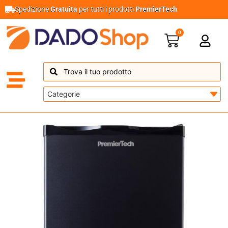
Spedizione
Gratuita
per tutti i prodotti
PremierTech
0