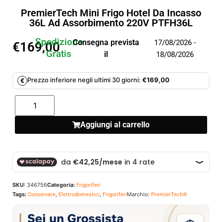
PremierTech Mini Frigo Hotel Da Incasso
36L Ad Assorbimento 220V PTFH36L
Spedizione
Consegna prevista
17/08/2026 -
€
169,00
Gratis
il
18/08/2026
Prezzo inferiore negli ultimi 30 giorni:
€
169,00
€
Aggiungi al carrello
SKU:
346756
Categoria:
Frigoriferi
Tags:
,
,
Marchio:
Conservare
Elettrodomestici
Frigoriferi
PremierTech®