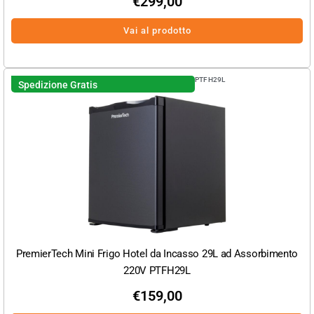
€
299,00
Vai al prodotto
PTFH29L
Spedizione Gratis
PremierTech Mini Frigo Hotel da Incasso 29L ad Assorbimento
220V PTFH29L
€
159,00