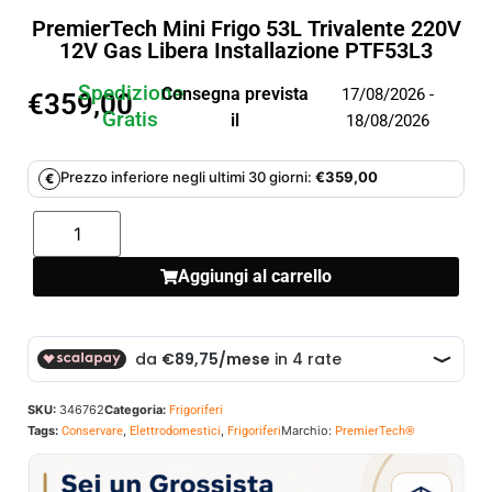
PremierTech Mini Frigo 53L Trivalente 220V
12V Gas Libera Installazione PTF53L3
Spedizione
Consegna prevista
17/08/2026 -
€
359,00
Gratis
il
18/08/2026
Prezzo inferiore negli ultimi 30 giorni:
€
359,00
€
Aggiungi al carrello
SKU:
346762
Categoria:
Frigoriferi
Tags:
,
,
Marchio:
Conservare
Elettrodomestici
Frigoriferi
PremierTech®