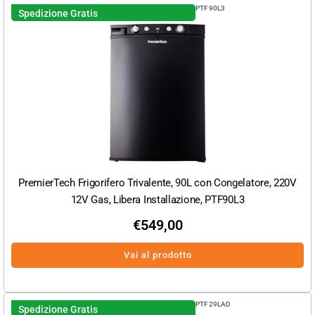
PTF90L3
Spedizione Gratis
PremierTech Frigorifero Trivalente, 90L con Congelatore, 220V
12V Gas, Libera Installazione, PTF90L3
€
549,00
Vai al prodotto
PTF29LAD
Spedizione Gratis