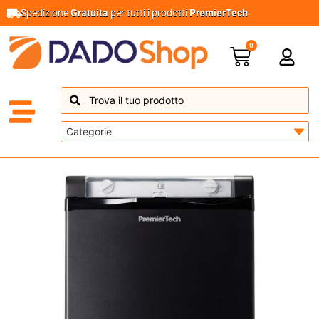
Spedizione
Gratuita
per tutti i prodotti
PremierTech
0