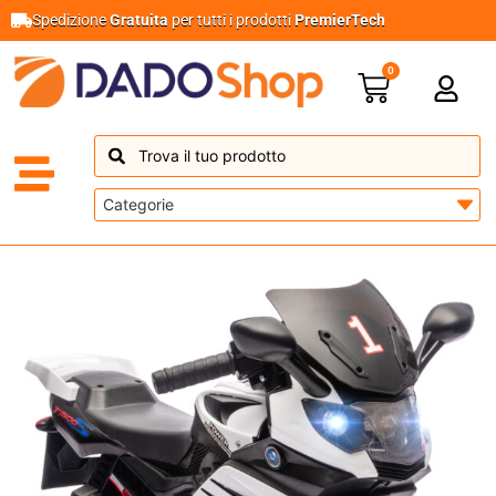
Spedizione
Gratuita
per tutti i prodotti
PremierTech
0