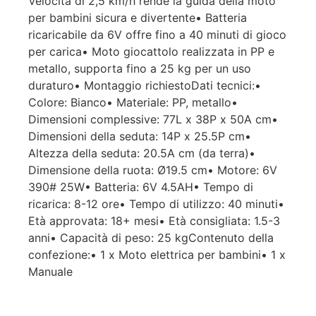
Velocità di 2,5 km/h rende la guida della moto
per bambini sicura e divertente• Batteria
ricaricabile da 6V offre fino a 40 minuti di gioco
per carica• Moto giocattolo realizzata in PP e
metallo, supporta fino a 25 kg per un uso
duraturo• Montaggio richiestoDati tecnici:•
Colore: Bianco• Materiale: PP, metallo•
Dimensioni complessive: 77L x 38P x 50A cm•
Dimensioni della seduta: 14P x 25.5P cm•
Altezza della seduta: 20.5A cm (da terra)•
Dimensione della ruota: Ø19.5 cm• Motore: 6V
390# 25W• Batteria: 6V 4.5AH• Tempo di
ricarica: 8-12 ore• Tempo di utilizzo: 40 minuti•
Età approvata: 18+ mesi• Età consigliata: 1.5-3
anni• Capacità di peso: 25 kgContenuto della
confezione:• 1 x Moto elettrica per bambini• 1 x
Manuale