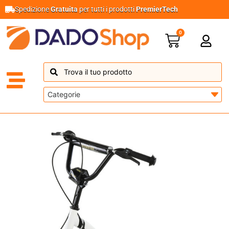
Spedizione
Gratuita
per tutti i prodotti
PremierTech
0