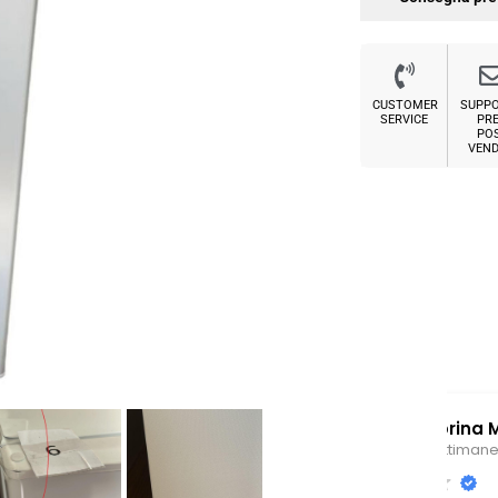
CUSTOMER
SUPP
SERVICE
PRE
PO
VEND
Sabrina M.
2 settimane fa