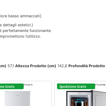
aspettavo un servizio clienti molto
più efficiente. L'assistenza è
disponibile solo in fasce orarie
teriore basso ammaccati]
molto limitate e, nel mio caso, la
gestione del post-vendita è stata
 dettagli estetici.)
lenta e poco rassicurante.
d è perfettamente funzionante.
ompromettono l’utilizzo.
Un errore nella spedizione può
capitare, ma è il modo in cui viene
gestito che fa la differenza.
Purtroppo, la mia esperienza è
stata negativa e, allo stato
attuale, non mi sento di
(cm)
57,1
Altezza Prodotto (cm)
142,6
Profondità Prodotto
consigliare questo venditore.
PT64FR
PT64FRB
one Gratis
Spedizione Gratis