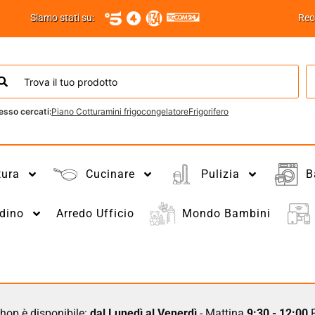
Siamo stati su:
Rec
esso cercati:
Piano Cottura
mini frigo
congelatore
Frigorifero
tura
Cucinare
Pulizia
B
dino
Arredo Ufficio
Mondo Bambini
hop è disponibile:
dal Lunedì al Venerdì
- Mattina
9:30 - 12:00
P