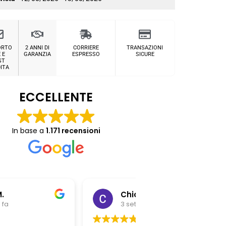
ORTO
2 ANNI DI
CORRIERE
TRANSAZIONI
 E
GARANZIA
ESPRESSO
SICURE
ST
ITA
ECCELLENTE
In base a
1.171 recensioni
Chiara Riitano
Giovanni Z
3 settimane fa
3 settimane fa