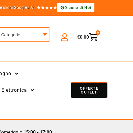
★
★
★
★
★
ensioni Google 4.9
Dicono di Noi
0
Categorie
€
0,00
agno
OFFERTE
Elettronica
OUTLET
omeriggio
15:00 - 17:00