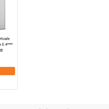
ticale
e E 4****
RB