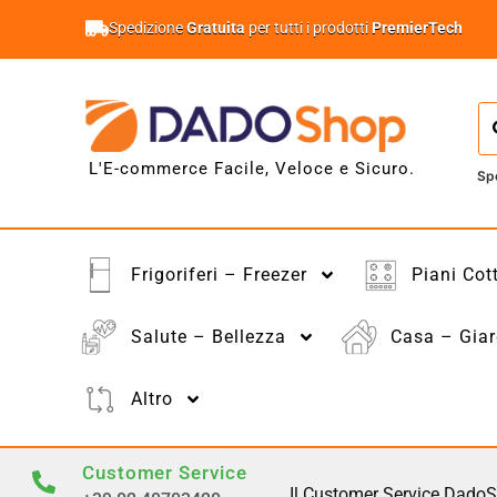
Spedizione
Gratuita
per tutti i prodotti
PremierTech
L'E-commerce Facile, Veloce e Sicuro.
Sp
Frigoriferi – Freezer
Piani Cot
Salute – Bellezza
Casa – Giar
Altro
Customer Service
Il Customer Service DadoS