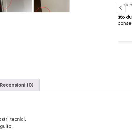
Pessima esperienza.
Ve
to
Ho acquistato due poltrone, ma
ne è stata consegnata soltanto
una, nonostante il DDT riporti
Leggi di più
chiaramente la consegna di due
pezzi.
Ho segnalato immediatamente il
problema e, non ricevendo
risposta, ho dovuto inviare un
sollecito. Solo a quel punto mi è
stato comunicato che erano in
corso verifiche con la logistica e il
Recensioni (0)
corriere. Da allora nessun
aggiornamento concreto e la
poltrona mancante non è stata
ancora consegnata.
stri tecnici.
Per un'azienda che vende
guito.
esclusivamente online, mi