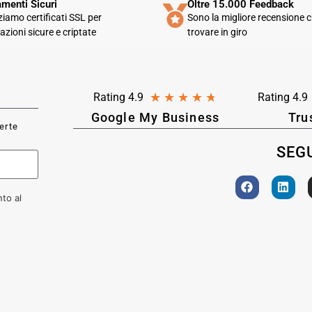
menti Sicuri
Oltre 15.000 Feedback
zziamo certificati SSL per
Sono la migliore recensione c
azioni sicure e criptate
trovare in giro
★
★
★
★
★
Rating 4.9
Rating 4.9
Google My Business
Tru
ferte
SEGU
to al