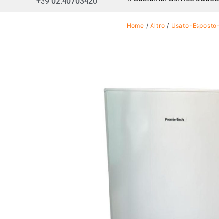
+39 02.40703420
Home
/
Altro
/
Usato-Esposto-