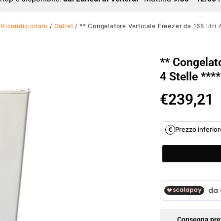
Ricondizionato
/
Outlet
/ ** Congelatore Verticale Freezer da 168 litri 
** Congelato
4 Stelle ***
€
239,21
Prezzo inferiore
€
Consegna pre