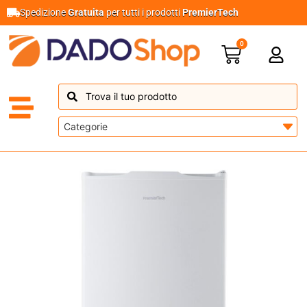
Spedizione
Gratuita
per tutti i prodotti
PremierTech
0