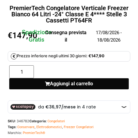
PremierTech Congelatore Verticale Freezer
Bianco 64 Litri -24° Classe E 4**** Stelle 3
Cassetti PT64FR
Spedizione
Consegna prevista
17/08/2026 -
€
147,90
Gratis
il
18/08/2026
Prezzo inferiore negli ultimi 30 giorni:
€
147,90
€
Aggiungi al carrello
SKU:
346782
Categoria:
Congelatori
Tags:
,
,
Conservare
Elettrodomestici
Freezer Congelatori
Marchio:
PremierTech®