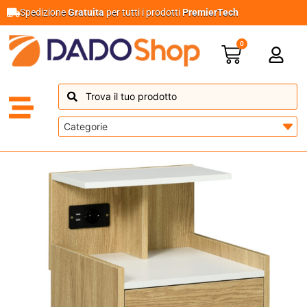
Spedizione
Gratuita
per tutti i prodotti
PremierTech
0