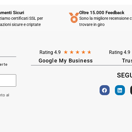
menti Sicuri
Oltre 15.000 Feedback
zziamo certificati SSL per
Sono la migliore recensione c
azioni sicure e criptate
trovare in giro
★
★
★
★
★
Rating 4.9
Rating 4.9
Google My Business
Tru
ferte
SEGU
to al