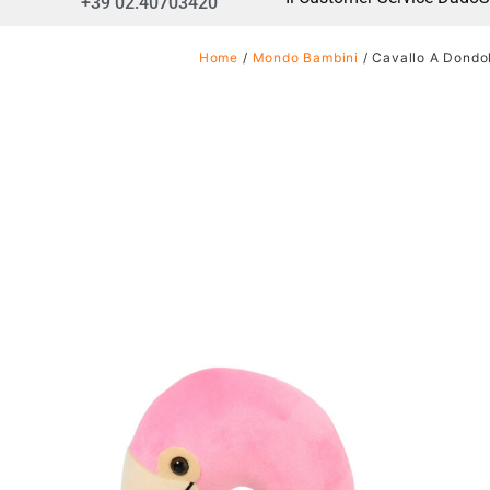
+39 02.40703420
Home
/
Mondo Bambini
/ Cavallo A Dondol