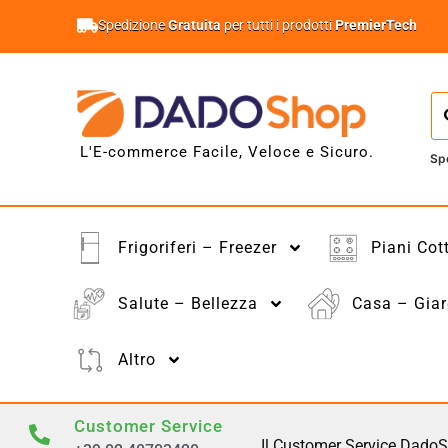
Spedizione
Gratuita
per tutti i prodotti
PremierTech
L'E-commerce Facile, Veloce e Sicuro.
Sp
Frigoriferi – Freezer
Piani Cot
Salute – Bellezza
Casa – Giar
Altro
Customer Service
Il Customer Service DadoS