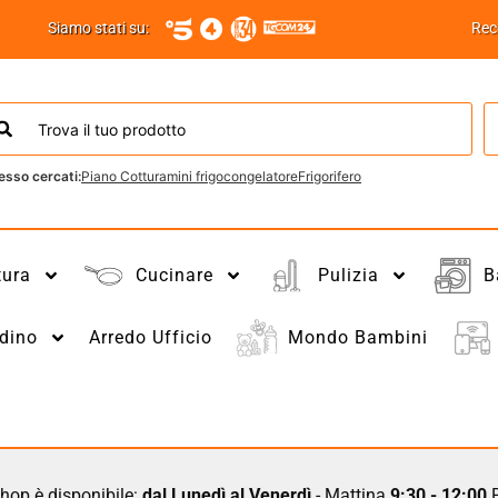
Siamo stati su:
Rec
esso cercati:
Piano Cottura
mini frigo
congelatore
Frigorifero
tura
Cucinare
Pulizia
B
dino
Arredo Ufficio
Mondo Bambini
hop è disponibile:
dal Lunedì al Venerdì
- Mattina
9:30 - 12:00
P