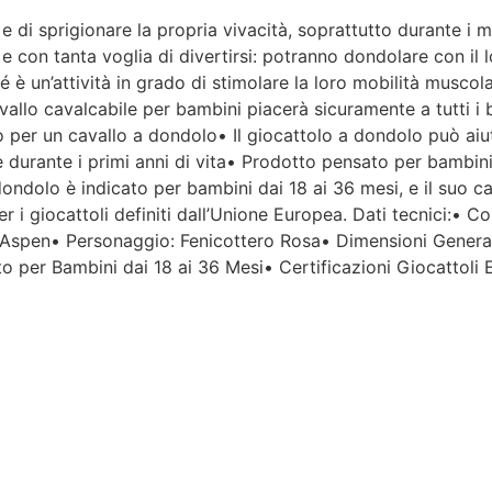
e di sprigionare la propria vivacità, soprattutto durante i 
Per un'azienda che vende
 con tanta voglia di divertirsi: potranno dondolare con il lo
esclusivamente online, mi
hé è un’attività in grado di stimolare la loro mobilità muscol
aspettavo un servizio clienti molto
avallo cavalcabile per bambini piacerà sicuramente a tutti i
più efficiente. L'assistenza è
disponibile solo in fasce orarie
 per un cavallo a dondolo• Il giocattolo a dondolo può aiu
molto limitate e, nel mio caso, la
e durante i primi anni di vita• Prodotto pensato per bambini,
gestione del post-vendita è stata
 dondolo è indicato per bambini dai 18 ai 36 mesi, e il suo c
lenta e poco rassicurante.
r i giocattoli definiti dall’Unione Europea. Dati tecnici:• C
 Aspen• Personaggio: Fenicottero Rosa• Dimensioni General
Un errore nella spedizione può
 per Bambini dai 18 ai 36 Mesi• Certificazioni Giocattoli
capitare, ma è il modo in cui viene
gestito che fa la differenza.
Purtroppo, la mia esperienza è
stata negativa e, allo stato
attuale, non mi sento di
consigliare questo venditore.