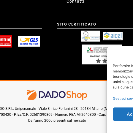
Contatti
SITO CERTIFICATO
Per fornire 
memorizzare 
tecnologie c
unici su que
su alcune ca
Gestisci ser
O S.R.L. Unipersonale - Viale Enrico Forlanini 23 - 20134 Milano (MI) - Italy
Ac
0703420 - P.Iva/C.F. 02681390809 - Numero REA MI-2640300 - Cap. Soc. € 110.000
Dall'anno 2000 presenti sul mercato