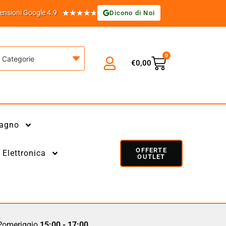
★
★
★
★
★
ensioni Google 4.9
Dicono di Noi
0
Categorie
€
0,00
agno
OFFERTE
Elettronica
OUTLET
omeriggio
15:00 - 17:00