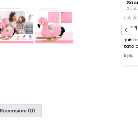
Sabrina M.
2 settimane fa
Pessima esperienza.
Ve
to
Ho acquistato due poltrone, ma
ne è stata consegnata soltanto
una, nonostante il DDT riporti
Leggi di più
chiaramente la consegna di due
pezzi.
Ho segnalato immediatamente il
problema e, non ricevendo
risposta, ho dovuto inviare un
sollecito. Solo a quel punto mi è
stato comunicato che erano in
corso verifiche con la logistica e il
Recensioni (0)
corriere. Da allora nessun
aggiornamento concreto e la
poltrona mancante non è stata
ancora consegnata.