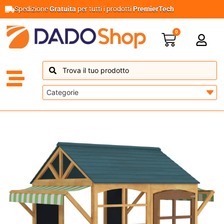
Spedizione
Gratuita
per tutti i prodotti
PremierTech
0