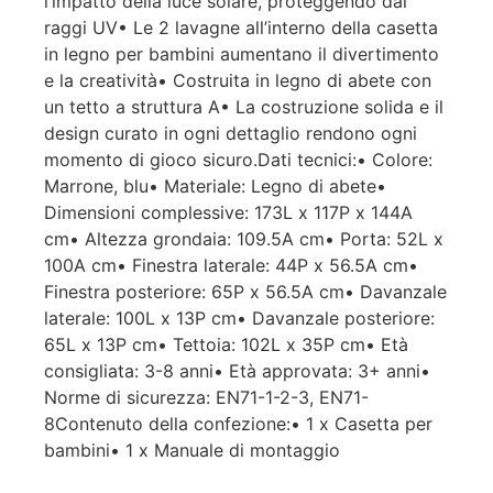
l’impatto della luce solare, proteggendo dai
raggi UV• Le 2 lavagne all’interno della casetta
in legno per bambini aumentano il divertimento
e la creatività• Costruita in legno di abete con
un tetto a struttura A• La costruzione solida e il
design curato in ogni dettaglio rendono ogni
momento di gioco sicuro.Dati tecnici:• Colore:
Marrone, blu• Materiale: Legno di abete•
Dimensioni complessive: 173L x 117P x 144A
cm• Altezza grondaia: 109.5A cm• Porta: 52L x
100A cm• Finestra laterale: 44P x 56.5A cm•
Finestra posteriore: 65P x 56.5A cm• Davanzale
laterale: 100L x 13P cm• Davanzale posteriore:
65L x 13P cm• Tettoia: 102L x 35P cm• Età
consigliata: 3-8 anni• Età approvata: 3+ anni•
Norme di sicurezza: EN71-1-2-3, EN71-
8Contenuto della confezione:• 1 x Casetta per
bambini• 1 x Manuale di montaggio