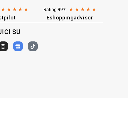
★
★
★
★
★
★
★
★
★
★
Rating 99%
stpilot
Eshoppingadvisor
ICI SU