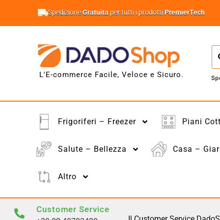
Spedizione
Gratuita
per tutti i prodotti
PremierTech
L'E-commerce Facile, Veloce e Sicuro.
Sp
Frigoriferi – Freezer
Piani Cot
Salute – Bellezza
Casa – Giar
Altro
Customer Service
Il Customer Service DadoS