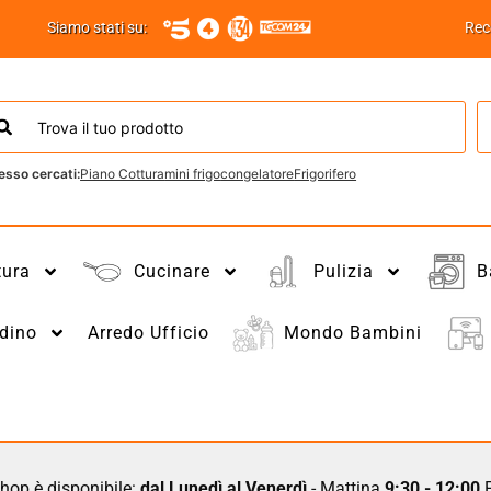
Siamo stati su:
Rec
esso cercati:
Piano Cottura
mini frigo
congelatore
Frigorifero
tura
Cucinare
Pulizia
B
dino
Arredo Ufficio
Mondo Bambini
hop è disponibile:
dal Lunedì al Venerdì
- Mattina
9:30 - 12:00
P