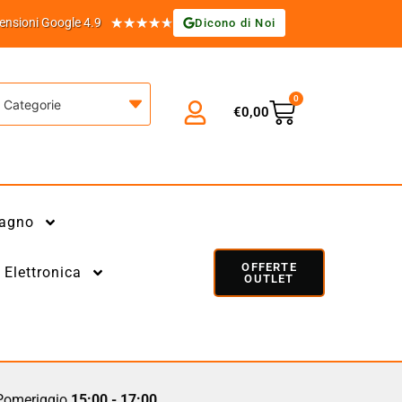
★
★
★
★
★
ensioni Google 4.9
Dicono di Noi
0
Categorie
€
0,00
agno
OFFERTE
Elettronica
OUTLET
omeriggio
15:00 - 17:00