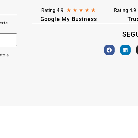
★
★
★
★
★
Rating 4.9
Rating 4.9
Google My Business
Tru
ferte
SEGU
to al