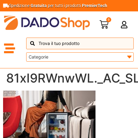
Spedizione
Gratuita
per tutti i prodotti
PremierTech
0
81xI9RWnwWL._AC_SL