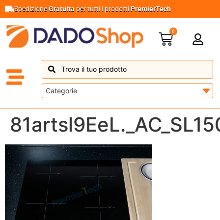
Spedizione
Gratuita
per tutti i prodotti
PremierTech
0
81artsl9EeL._AC_SL15