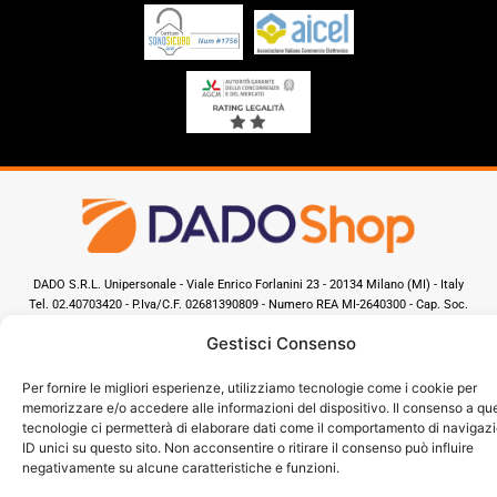
DADO S.R.L. Unipersonale - Viale Enrico Forlanini 23 - 20134 Milano (MI) - Italy
Tel. 02.40703420 - P.Iva/C.F. 02681390809 - Numero REA MI-2640300 - Cap. Soc.
€ 110.000
Gestisci Consenso
Dall'anno 2000 presenti sul mercato
Per fornire le migliori esperienze, utilizziamo tecnologie come i cookie per
memorizzare e/o accedere alle informazioni del dispositivo. Il consenso a qu
tecnologie ci permetterà di elaborare dati come il comportamento di navigaz
ID unici su questo sito. Non acconsentire o ritirare il consenso può influire
negativamente su alcune caratteristiche e funzioni.