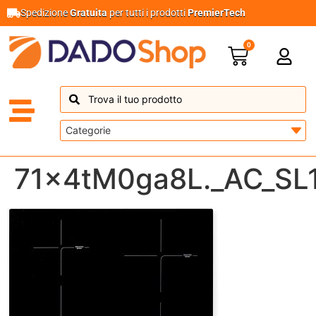
Spedizione
Gratuita
per tutti i prodotti
PremierTech
0
71x4tM0ga8L._AC_SL