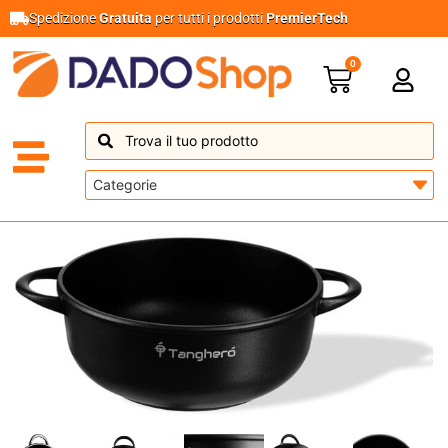
Spedizione
Gratuita
per tutti i prodotti
PremierTech
0