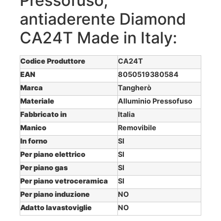
Pressofuso,
antiaderente Diamond
CA24T Made in Italy:
Codice Produttore
CA24T
EAN
8050519380584
Marca
Tangherò
Materiale
Alluminio Pressofuso
Fabbricato in
Italia
Manico
Removibile
In forno
SI
Per piano elettrico
SI
Per piano gas
SI
Per piano vetroceramica
SI
Per piano induzione
NO
Adatto lavastoviglie
NO