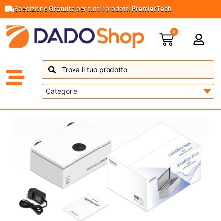
Spedizione
Gratuita
per tutti i prodotti
PremierTech
0