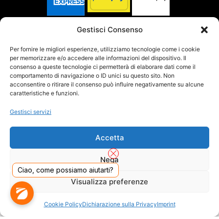
SPEDITO DA
Gestisci Consenso
Per fornire le migliori esperienze, utilizziamo tecnologie come i cookie
per memorizzare e/o accedere alle informazioni del dispositivo. Il
SITO CERTIFICATO
consenso a queste tecnologie ci permetterà di elaborare dati come il
comportamento di navigazione o ID unici su questo sito. Non
acconsentire o ritirare il consenso può influire negativamente su alcune
caratteristiche e funzioni.
Gestisci servizi
Accetta
Nega
Ciao, come possiamo aiutarti?
Visualizza preferenze
DADO S.R.L. Unipersonale - Viale Enrico Forlanini 23 - 20134 Milano (MI) - Italy
Cookie Policy
Dichiarazione sulla Privacy
Imprint
Tel. 02.40703420 - P.Iva/C.F. 02681390809 - Numero REA MI-2640300 - Cap. Soc.
€ 110.000