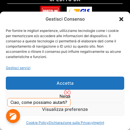
Gestisci Consenso
SITO CERTIFICATO
Per fornire le migliori esperienze, utilizziamo tecnologie come i cookie
per memorizzare e/o accedere alle informazioni del dispositivo. Il
consenso a queste tecnologie ci permetterà di elaborare dati come il
comportamento di navigazione o ID unici su questo sito. Non
acconsentire o ritirare il consenso può influire negativamente su alcune
caratteristiche e funzioni.
Gestisci servizi
Accetta
Nega
Ciao, come possiamo aiutarti?
DADO S.R.L. Unipersonale - Viale Enrico Forlanini 23 - 20134 Milano (MI) - Italy
Visualizza preferenze
Tel. 02.40703420 - P.Iva/C.F. 02681390809 - Numero REA MI-2640300 - Cap. Soc.
€ 110.000
Dall'anno 2000 presenti sul mercato
Cookie Policy
Dichiarazione sulla Privacy
Imprint