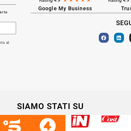
★
★
★
★
★
Rating 4.9
Rating 4.9
Google My Business
Tru
ferte
SEGU
to al
SIAMO STATI SU