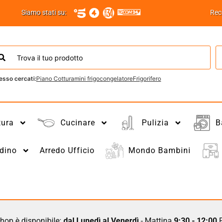
Siamo stati su:
Rec
esso cercati:
Piano Cottura
mini frigo
congelatore
Frigorifero
tura
Cucinare
Pulizia
B
dino
Arredo Ufficio
Mondo Bambini
hop è disponibile:
dal Lunedì al Venerdì
- Mattina
9:30 - 12:00
P