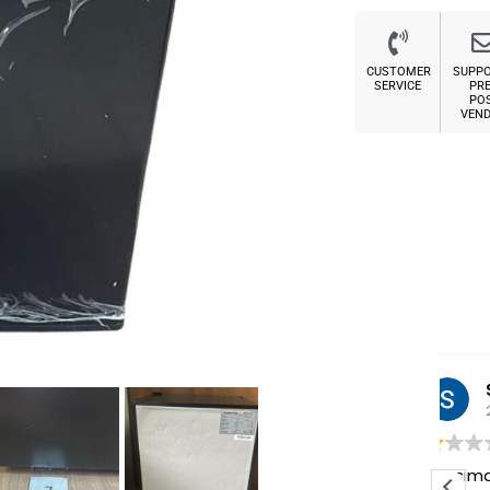
CUSTOMER
SUPP
SERVICE
PRE
PO
VEND
Sabrina M.
2 settimane fa
Pessima esperienza.
Ve