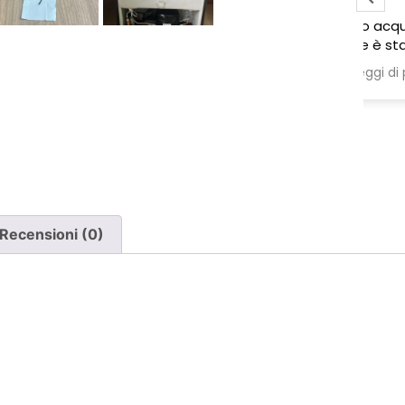
to
Ho acquistato due poltrone, ma
ne è stata consegnata soltanto
una, nonostante il DDT riporti
Leggi di più
chiaramente la consegna di due
pezzi.
Ho segnalato immediatamente il
problema e, non ricevendo
risposta, ho dovuto inviare un
sollecito. Solo a quel punto mi è
stato comunicato che erano in
corso verifiche con la logistica e il
Recensioni (0)
corriere. Da allora nessun
aggiornamento concreto e la
poltrona mancante non è stata
ancora consegnata.
Per un'azienda che vende
esclusivamente online, mi
aspettavo un servizio clienti molto