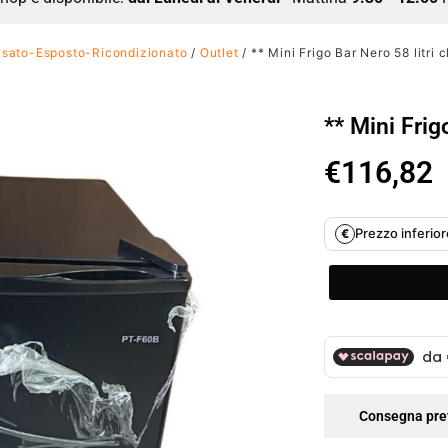
sato-Esposto-Ricondizionato
/
Outlet
/ ** Mini Frigo Bar Nero 58 litri 
** Mini Frig
€
116,82
Prezzo inferiore
€
Consegna pre