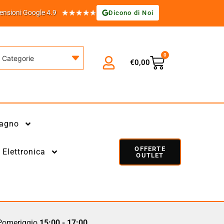
★
★
★
★
★
ensioni Google 4.9
Dicono di Noi
0
Categorie
€
0,00
agno
OFFERTE
Elettronica
OUTLET
omeriggio
15:00 - 17:00