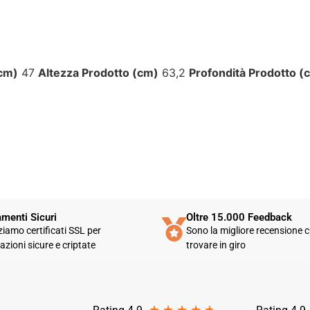
più efficiente. L'assistenza è
disponibile solo in fasce orarie
molto limitate e, nel mio caso, la
gestione del post-vendita è stata
lenta e poco rassicurante.
(cm)
47
Altezza Prodotto (cm)
63,2
Profondità Prodotto (
Un errore nella spedizione può
capitare, ma è il modo in cui viene
gestito che fa la differenza.
Purtroppo, la mia esperienza è
stata negativa e, allo stato
attuale, non mi sento di
consigliare questo venditore.
menti Sicuri
Oltre 15.000 Feedback
zziamo certificati SSL per
Sono la migliore recensione c
azioni sicure e criptate
trovare in giro