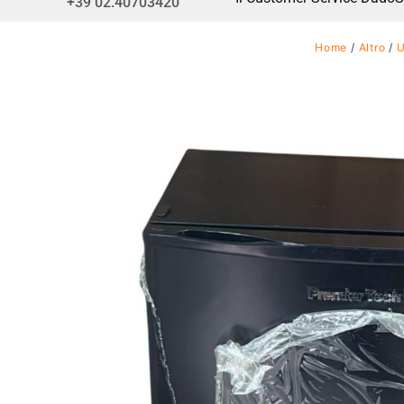
+39 02.40703420
Home
/
Altro
/
U