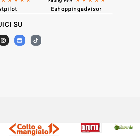
★
★
★
★
★
★
★
★
★
★
Rating 99%
stpilot
Eshoppingadvisor
ICI SU