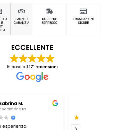
ORTO
2 ANNI DI
CORRIERE
TRANSAZIONI
 E
GARANZIA
ESPRESSO
SICURE
ST
ITA
ECCELLENTE
In base a
1.171 recensioni
Chiara Riitano
Giovanni Z
1 mese fa
1 mese fa
nditore serio e professionale..
Professionalità del 