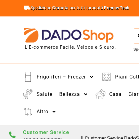
Spedizione
Gratuita
per tutti i prodotti
PremierTech
L'E-commerce Facile, Veloce e Sicuro.
Sp
Frigoriferi – Freezer
Piani Cot
Salute – Bellezza
Casa – Giar
Altro
Customer Service
Il Customer Service DadoS