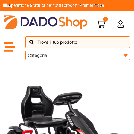
Spedizione
Gratuita
per tutti i prodotti
PremierTech
0