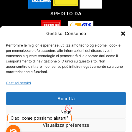
SPEDITO DA
Gestisci Consenso
SITO CERTIFICATO
Per fornire le migliori esperienze, utilizziamo tecnologie come i cookie
per memorizzare e/o accedere alle informazioni del dispositivo. Il
consenso a queste tecnologie ci permetterà di elaborare dati come il
comportamento di navigazione o ID unici su questo sito. Non
acconsentire o ritirare il consenso può influire negativamente su alcune
caratteristiche e funzioni.
Gestisci servizi
Accetta
Nega
Ciao, come possiamo aiutarti?
DADO S.R.L. Unipersonale - Viale Enrico Forlanini 23 - 20134 Milano (MI) - Italy
Visualizza preferenze
Tel. 02.40703420 - P.Iva/C.F. 02681390809 - Numero REA MI-2640300 - Cap. Soc.
€ 110.000