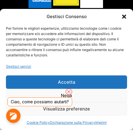
SPEDITO DA
Gestisci Consenso
Per fornire le migliori esperienze, utilizziamo tecnologie come i cookie
per memorizzare e/o accedere alle informazioni del dispositivo. Il
SITO CERTIFICATO
consenso a queste tecnologie ci permetterà di elaborare dati come il
comportamento di navigazione o ID unici su questo sito. Non
acconsentire o ritirare il consenso può influire negativamente su alcune
caratteristiche e funzioni.
Gestisci servizi
Accetta
Nega
Ciao, come possiamo aiutarti?
Visualizza preferenze
DADO S.R.L. Unipersonale - Viale Enrico Forlanini 23 - 20134 Milano (MI) - Italy
Cookie Policy
Dichiarazione sulla Privacy
Imprint
Tel. 02.40703420 - P.Iva/C.F. 02681390809 - Numero REA MI-2640300 - Cap. Soc.
€ 110.000