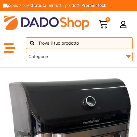
Spedizione
Gratuita
per tutti i prodotti
PremierTech
0