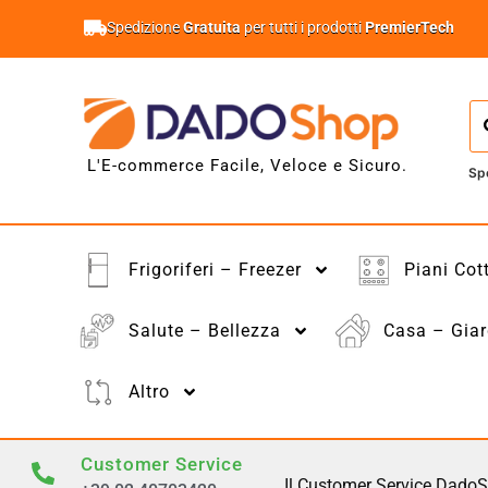
Spedizione
Gratuita
per tutti i prodotti
PremierTech
L'E-commerce Facile, Veloce e Sicuro.
Sp
Frigoriferi – Freezer
Piani Cot
Salute – Bellezza
Casa – Giar
Altro
Customer Service
Il Customer Service DadoS