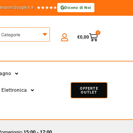
★
★
★
★
★
ensioni Google 4.9
Dicono di Noi
0
Categorie
€
0,00
agno
OFFERTE
Elettronica
OUTLET
omeriggio
15:00 - 17:00