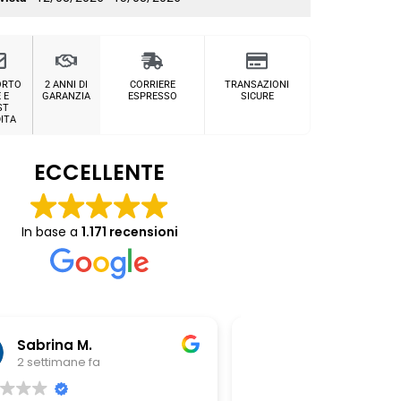
ORTO
2 ANNI DI
CORRIERE
TRANSAZIONI
 E
GARANZIA
ESPRESSO
SICURE
ST
ITA
ECCELLENTE
In base a
1.171 recensioni
Chiara Riitano
Giovanni Z
3 settimane fa
3 settimane fa