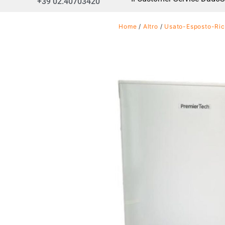
+39 02.40703420
Home
/
Altro
/
Usato-Esposto-Ric