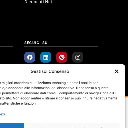
Dicono di Noi
SEGUICI SU
Gestisci Consenso
le migliori esperienze, utilizziamo tecnologie come i cookie per
e/o accedere alle informazioni del dispositivo. Il consenso a queste
i permetterà di elaborare dati come il comportamento di navigazione o ID
sto sito. Non acconsentire o ritirare il consenso può influire negativamente
ratteristiche e funzioni.
vizi