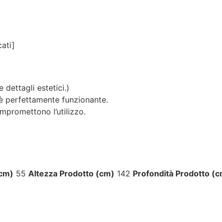
aspettavo un servizio clienti molto
più efficiente. L'assistenza è
disponibile solo in fasce orarie
molto limitate e, nel mio caso, la
cati]
gestione del post-vendita è stata
lenta e poco rassicurante.
Un errore nella spedizione può
capitare, ma è il modo in cui viene
 dettagli estetici.)
gestito che fa la differenza.
d è perfettamente funzionante.
Purtroppo, la mia esperienza è
ompromettono l’utilizzo.
stata negativa e, allo stato
attuale, non mi sento di
consigliare questo venditore.
(cm)
55
Altezza Prodotto (cm)
142
Profondità Prodotto (