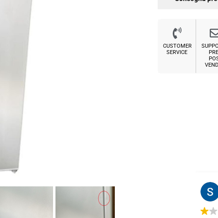
CUSTOMER
SUPP
SERVICE
PRE
PO
VEND
Sabrina M.
2 settimane fa