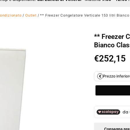
ondizionato
/
Outlet
/ ** Freezer Congelatore Verticale 153 litri Bianc
** Freezer C
Bianco Clas
€
252,15
Prezzo inferiore
€
Consegna pre