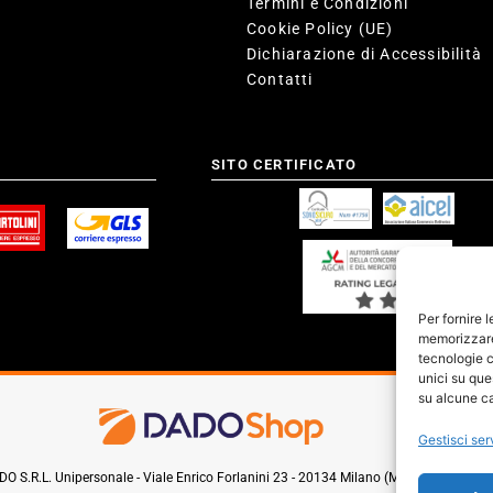
Termini e Condizioni
Cookie Policy (UE)
Dichiarazione di Accessibilità
Contatti
SITO CERTIFICATO
Per fornire 
memorizzare 
tecnologie c
unici su que
su alcune ca
Gestisci ser
O S.R.L. Unipersonale - Viale Enrico Forlanini 23 - 20134 Milano (MI) - Italy