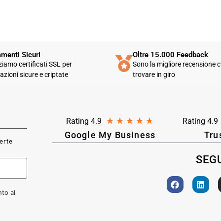
menti Sicuri
Oltre 15.000 Feedback
zziamo certificati SSL per
Sono la migliore recensione c
azioni sicure e criptate
trovare in giro
★
★
★
★
★
Rating 4.9
Rating 4.9
Google My Business
Tru
ferte
SEGU
to al