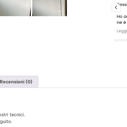
Pessima esperienza.
Ve
to
Ho acquistato due poltrone, ma
ne è stata consegnata soltanto
una, nonostante il DDT riporti
Leggi di più
chiaramente la consegna di due
pezzi.
Ho segnalato immediatamente il
problema e, non ricevendo
risposta, ho dovuto inviare un
sollecito. Solo a quel punto mi è
stato comunicato che erano in
corso verifiche con la logistica e il
Recensioni (0)
corriere. Da allora nessun
aggiornamento concreto e la
poltrona mancante non è stata
ancora consegnata.
stri tecnici.
Per un'azienda che vende
guito.
esclusivamente online, mi