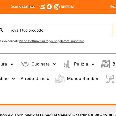
Siamo stati su:
Rec
esso cercati:
Piano Cottura
mini frigo
congelatore
Frigorifero
tura
Cucinare
Pulizia
B
dino
Arredo Ufficio
Mondo Bambini
hop è disponibile:
dal Lunedì al Venerdì
- Mattina
9:30 - 12:00
P