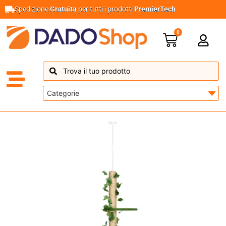
Spedizione
Gratuita
per tutti i prodotti
PremierTech
0