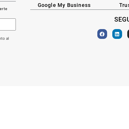
Google My Business
Tru
ferte
SEGU
to al