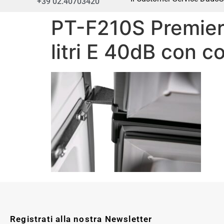
+39 02.40703420
PT-F210S PremierT
litri E 40dB con c
Registrati alla nostra Newsletter