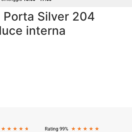
 Porta Silver 204
 luce interna
★
★
★
★
★
★
★
★
★
★
Rating 99%