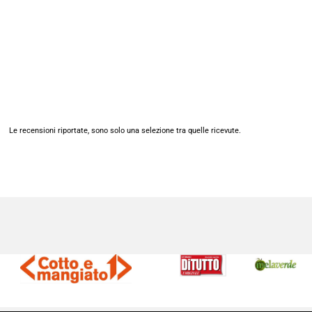
Le recensioni riportate, sono solo una selezione tra quelle ricevute.