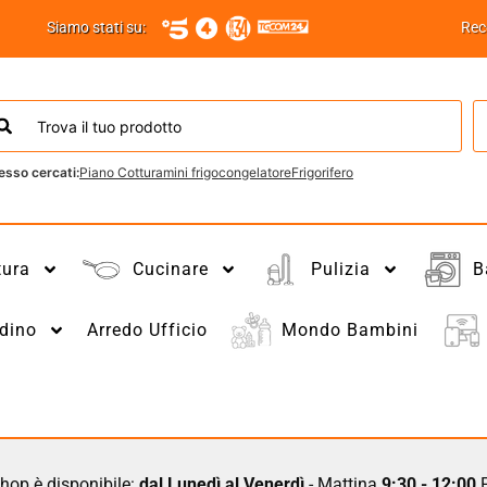
Siamo stati su:
Rec
esso cercati:
Piano Cottura
mini frigo
congelatore
Frigorifero
tura
Cucinare
Pulizia
B
dino
Arredo Ufficio
Mondo Bambini
hop è disponibile:
dal Lunedì al Venerdì
- Mattina
9:30 - 12:00
P