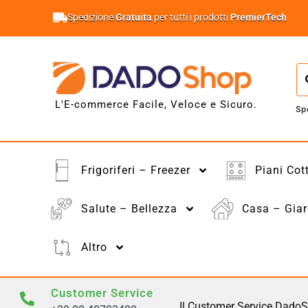
Spedizione
Gratuita
per tutti i prodotti
PremierTech
L'E-commerce Facile, Veloce e Sicuro.
Sp
Frigoriferi – Freezer
Piani Cot
Salute – Bellezza
Casa – Giar
Altro
Customer Service
Il Customer Service DadoS