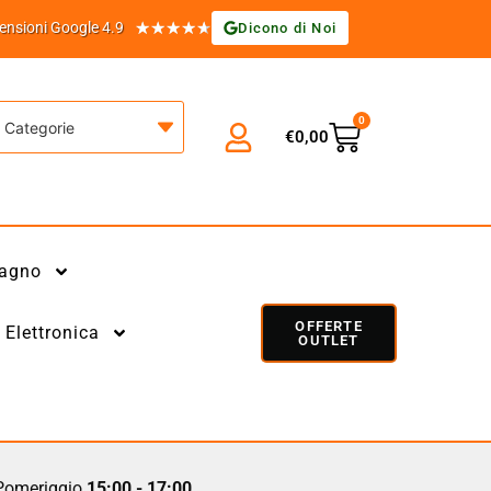
★
★
★
★
★
ensioni Google 4.9
Dicono di Noi
0
Categorie
€
0,00
agno
OFFERTE
Elettronica
OUTLET
omeriggio
15:00 - 17:00