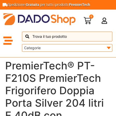
Spedizione
Gratuita
per tutti i prodotti
PremierTech
0
PremierTech® PT-
F210S PremierTech
Frigorifero Doppia
Porta Silver 204 litri
E 40dB con