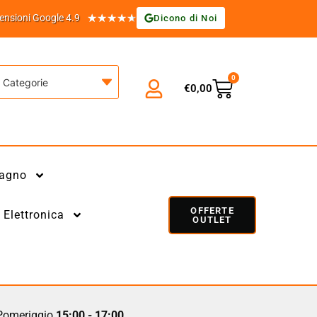
★
★
★
★
★
ensioni Google 4.9
Dicono di Noi
0
Categorie
€
0,00
agno
OFFERTE
Elettronica
OUTLET
omeriggio
15:00 - 17:00