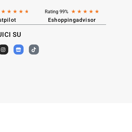
★
★
★
★
★
★
★
★
★
★
Rating 99%
stpilot
Eshoppingadvisor
ICI SU