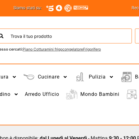
Siamo stati su:
Rec
esso cercati:
Piano Cottura
mini frigo
congelatore
Frigorifero
tura
Cucinare
Pulizia
B
dino
Arredo Ufficio
Mondo Bambini
hop è disponibile:
dal Lunedì al Venerdì
- Mattina
9:30 - 12:00
P