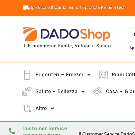
Spedizione
Gratuita
per tutti i prodotti
PremierTech
L'E-commerce Facile, Veloce e Sicuro.
Sp
Frigoriferi – Freezer
Piani Cot
Salute – Bellezza
Casa – Giar
Altro
Customer Service
Il Customer Service DadoS