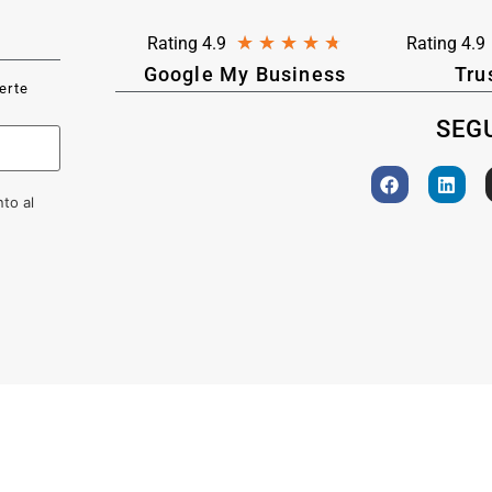
★
★
★
★
★
Rating 4.9
Rating 4.9
Google My Business
Tru
ferte
SEGU
to al