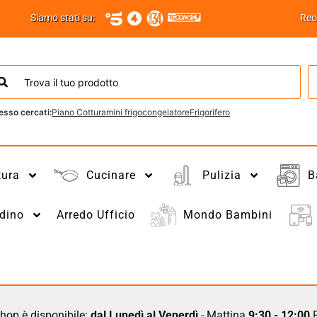
Siamo stati su:
Rec
esso cercati:
Piano Cottura
mini frigo
congelatore
Frigorifero
tura
Cucinare
Pulizia
B
dino
Arredo Ufficio
Mondo Bambini
hop è disponibile:
dal Lunedì al Venerdì
- Mattina
9:30 - 12:00
P