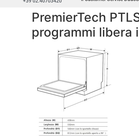
+39 02.40703420
PremierTech PTLS6
programmi libera i