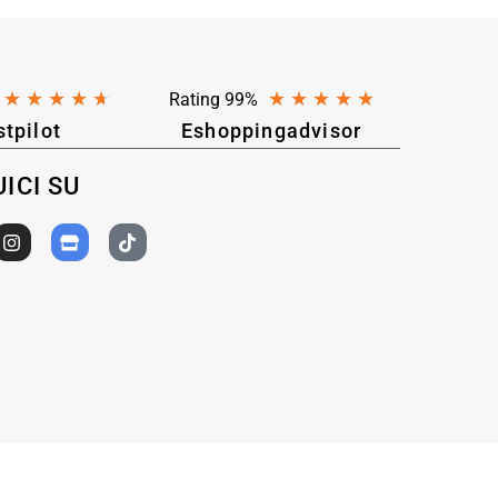
★
★
★
★
★
★
★
★
★
★
Rating 99%
stpilot
Eshoppingadvisor
ICI SU