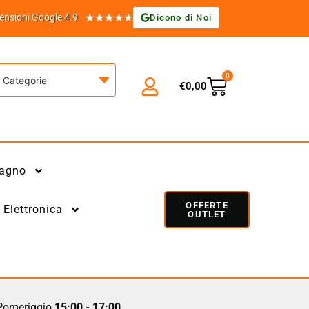
★
★
★
★
★
ensioni Google 4.9
Dicono di Noi
0
Categorie
€
0,00
agno
OFFERTE
Elettronica
OUTLET
omeriggio
15:00 - 17:00