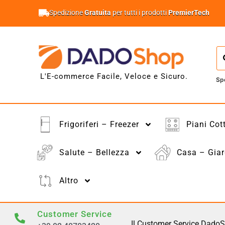
Spedizione
Gratuita
per tutti i prodotti
PremierTech
L'E-commerce Facile, Veloce e Sicuro.
Sp
Frigoriferi – Freezer
Piani Cot
Salute – Bellezza
Casa – Giar
Altro
Customer Service
Il Customer Service DadoS