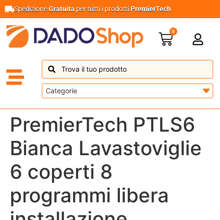
Spedizione
Gratuita
per tutti i prodotti
PremierTech
0
PremierTech PTLS6
Bianca Lavastoviglie
6 coperti 8
programmi libera
installazione