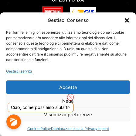
Gestisci Consenso
SITO CERTIFICATO
Per fornire le migliori esperienze, utilizziamo tecnologie come i cookie
per memorizzare e/o accedere alle informazioni del dispositivo. Il
consenso a queste tecnologie ci permetterà di elaborare dati come il
comportamento di navigazione o ID unici su questo sito. Non
acconsentire o ritirare il consenso può influire negativamente su alcune
caratteristiche e funzioni.
Gestisci servizi
Accetta
Nega
Ciao, come possiamo aiutarti?
DADO S.R.L. Unipersonale - Viale Enrico Forlanini 23 - 20134 Milano (MI) - Italy
Visualizza preferenze
Tel. 02.40703420 - P.Iva/C.F. 02681390809 - Numero REA MI-2640300 - Cap. Soc.
€ 110.000
Dall'anno 2000 presenti sul mercato
Cookie Policy
Dichiarazione sulla Privacy
Imprint