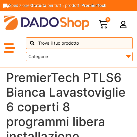
Spedizione
Gratuita
per tutti i prodotti
PremierTech
0
PremierTech PTLS6
Bianca Lavastoviglie
6 coperti 8
programmi libera
installazione