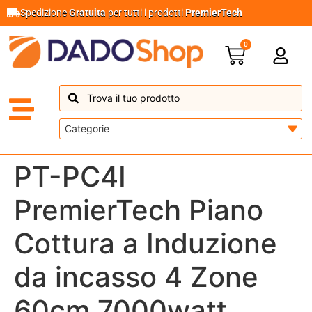
Spedizione
Gratuita
per tutti i prodotti
PremierTech
0
PT-PC4I
PremierTech Piano
Cottura a Induzione
da incasso 4 Zone
60cm 7000watt