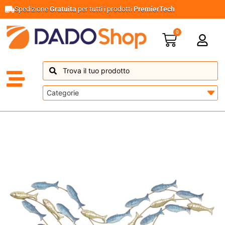
Spedizione
Gratuita
per tutti i prodotti
PremierTech
0