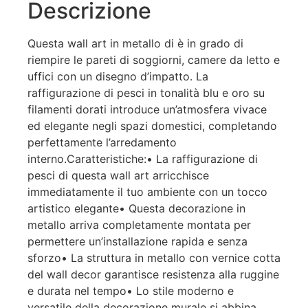
rassicurante.
Descrizione
Un errore nella spedizione può capitare, ma è il
Questa wall art in metallo di è in grado di
modo in cui viene gestito che fa la differenza.
Purtroppo, la mia esperienza è stata negativa e,
riempire le pareti di soggiorni, camere da letto e
allo stato attuale, non mi sento di consigliare
uffici con un disegno d’impatto. La
questo venditore.
raffigurazione di pesci in tonalità blu e oro su
filamenti dorati introduce un’atmosfera vivace
ed elegante negli spazi domestici, completando
perfettamente l’arredamento
interno.Caratteristiche:• La raffigurazione di
pesci di questa wall art arricchisce
immediatamente il tuo ambiente con un tocco
artistico elegante• Questa decorazione in
metallo arriva completamente montata per
permettere un’installazione rapida e senza
sforzo• La struttura in metallo con vernice cotta
del wall decor garantisce resistenza alla ruggine
e durata nel tempo• Lo stile moderno e
versatile della decorazione murale si abbina