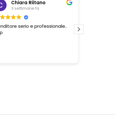
Chiara Riitano
Giovanni Z
3 settimane fa
3 settimane fa
nditore serio e professionale..
Professionalità del 
p
e convenienza degli 
proposti. Tutto perf