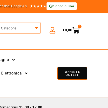
★
★
★
★
★
ensioni Google 4.9
Dicono di Noi
0
Categorie
€
0,00
agno
OFFERTE
Elettronica
OUTLET
omeriggio
15:00 - 17:00