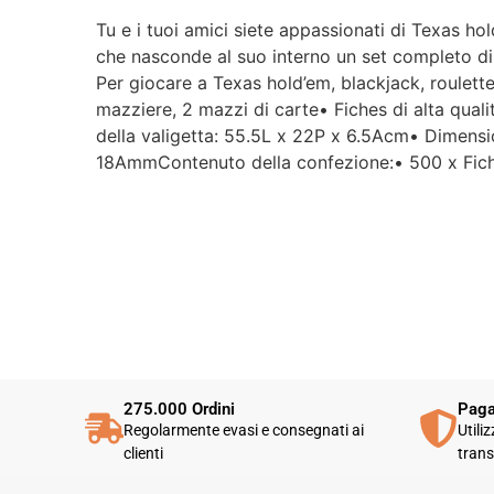
Tu e i tuoi amici siete appassionati di Texas ho
che nasconde al suo interno un set completo di d
Per giocare a Texas hold’em, blackjack, roulette
mazziere, 2 mazzi di carte• Fiches di alta quali
della valigetta: 55.5L x 22P x 6.5Acm• Dimens
18AmmContenuto della confezione:• 500 x Fiche
275.000 Ordini
Paga
Regolarmente evasi e consegnati ai
Utili
clienti
trans