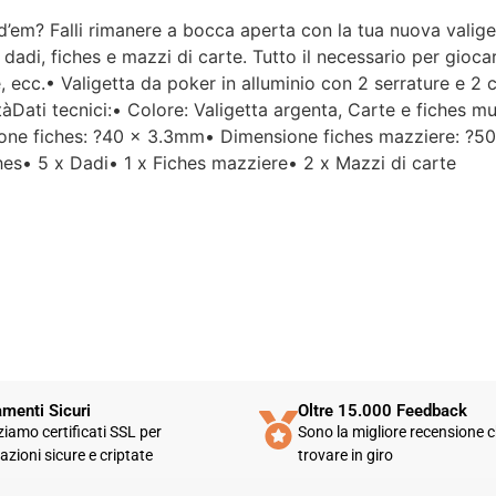
ld’em? Falli rimanere a bocca aperta con la tua nuova valige
Per un'azienda che vende
adi, fiches e mazzi di carte. Tutto il necessario per giocar
esclusivamente online, mi
, ecc.• Valigetta da poker in alluminio con 2 serrature e 2
aspettavo un servizio clienti molto
tàDati tecnici:• Colore: Valigetta argenta, Carte e fiches mu
più efficiente. L'assistenza è
disponibile solo in fasce orarie
ione fiches: ?40 x 3.3mm• Dimensione fiches mazziere: ?5
molto limitate e, nel mio caso, la
s• 5 x Dadi• 1 x Fiches mazziere• 2 x Mazzi di carte
gestione del post-vendita è stata
lenta e poco rassicurante.
Un errore nella spedizione può
capitare, ma è il modo in cui viene
gestito che fa la differenza.
Purtroppo, la mia esperienza è
stata negativa e, allo stato
attuale, non mi sento di
consigliare questo venditore.
menti Sicuri
Oltre 15.000 Feedback
zziamo certificati SSL per
Sono la migliore recensione c
azioni sicure e criptate
trovare in giro