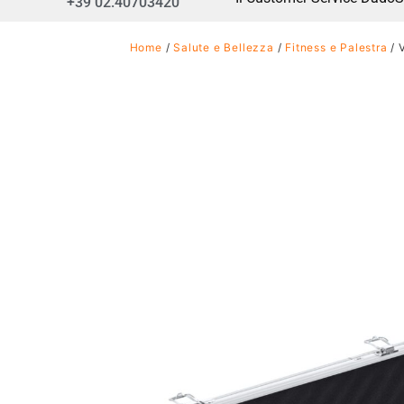
+39 02.40703420
Home
/
Salute e Bellezza
/
Fitness e Palestra
/ 