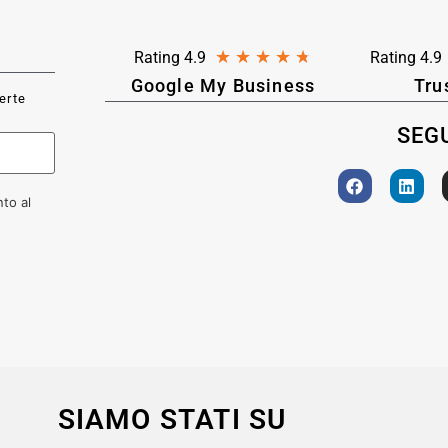
★
★
★
★
★
Rating 4.9
Rating 4.9
Google My Business
Tru
ferte
SEGU
to al
SIAMO STATI SU