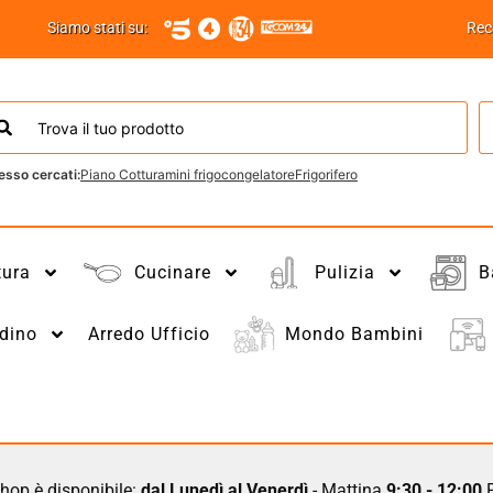
Siamo stati su:
Rec
esso cercati:
Piano Cottura
mini frigo
congelatore
Frigorifero
tura
Cucinare
Pulizia
B
dino
Arredo Ufficio
Mondo Bambini
hop è disponibile:
dal Lunedì al Venerdì
- Mattina
9:30 - 12:00
P