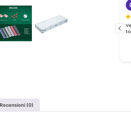
Sabrina M.
2 settimane fa
Pessima esperienza.
Ve
to
Ho acquistato due poltrone, ma
ne è stata consegnata soltanto
una, nonostante il DDT riporti
Leggi di più
chiaramente la consegna di due
pezzi.
Ho segnalato immediatamente il
problema e, non ricevendo
risposta, ho dovuto inviare un
sollecito. Solo a quel punto mi è
stato comunicato che erano in
corso verifiche con la logistica e il
Recensioni (0)
corriere. Da allora nessun
aggiornamento concreto e la
poltrona mancante non è stata
ancora consegnata.