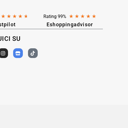
★
★
★
★
★
★
★
★
★
★
Rating 99%
stpilot
Eshoppingadvisor
ICI SU