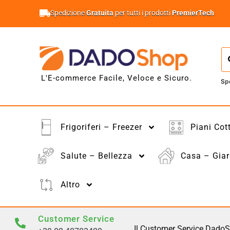
Spedizione
Gratuita
per tutti i prodotti
PremierTech
L'E-commerce Facile, Veloce e Sicuro.
Sp
Frigoriferi – Freezer
Piani Cot
Salute – Bellezza
Casa – Giar
Altro
Customer Service
Il Customer Service DadoS