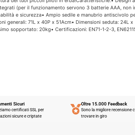
ra dei tuoi piccoli piloti in erba!Caratteristiche:• Design ac
aspettavo un servizio clienti molto
tegrati (per il funzionamento servono 3 batterie AAA, non i
più efficiente. L'assistenza è
disponibile solo in fasce orarie
bilità e sicurezza• Ampio sedile e manubrio antiscivolo pe
molto limitate e, nel mio caso, la
ioni generali: 71L x 40P x 51Acm• Dimensioni seduta: 24L 
gestione del post-vendita è stata
simo sopportato: 20kg• Certificazioni: EN71-1-2-3, EN62115
lenta e poco rassicurante.
Un errore nella spedizione può
capitare, ma è il modo in cui viene
gestito che fa la differenza.
Purtroppo, la mia esperienza è
stata negativa e, allo stato
attuale, non mi sento di
consigliare questo venditore.
menti Sicuri
Oltre 15.000 Feedback
zziamo certificati SSL per
Sono la migliore recensione c
azioni sicure e criptate
trovare in giro