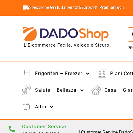
Spedizione
Gratuita
per tutti i prodotti
PremierTech
L'E-commerce Facile, Veloce e Sicuro.
Sp
Frigoriferi – Freezer
Piani Cot
Salute – Bellezza
Casa – Giar
Altro
Customer Service
Il Customer Service DadoS