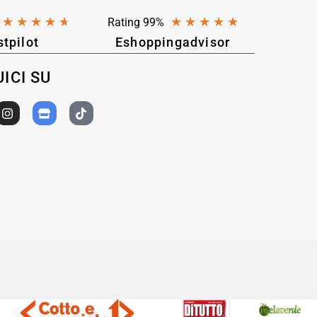
★
★
★
★
★
★
★
★
★
★
Rating 99%
stpilot
Eshoppingadvisor
ICI SU