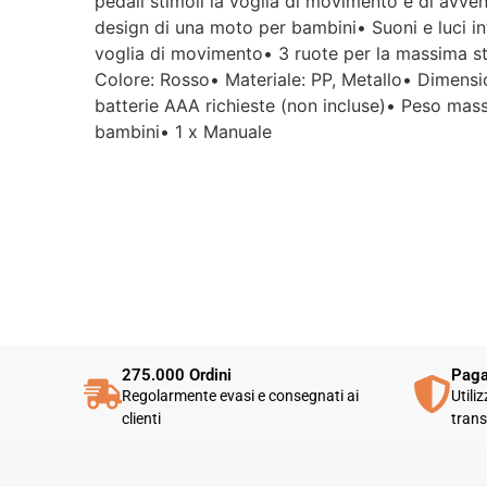
pedali stimoli la voglia di movimento e di avventu
design di una moto per bambini• Suoni e luci in
voglia di movimento• 3 ruote per la massima sta
Colore: Rosso• Materiale: PP, Metallo• Dimens
batterie AAA richieste (non incluse)• Peso mas
bambini• 1 x Manuale
275.000 Ordini
Paga
Regolarmente evasi e consegnati ai
Utili
clienti
trans