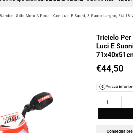
r Bambini Stile Moto A Pedali Con Luci E Suoni, 3 Ruote Larghe, Età 1
Triciclo Pe
Luci E Suon
71x40x51cm
€
44,50
Prezzo inferiore
€
Consegna pre