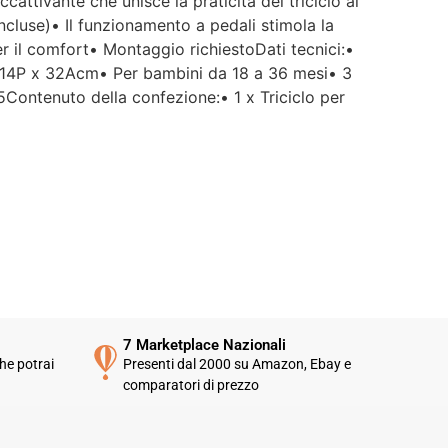
cattivante che unisce la praticità del triciclo al
ncluse)• Il funzionamento a pedali stimola la
r il comfort• Montaggio richiestoDati tecnici:•
x 14P x 32Acm• Per bambini da 18 a 36 mesi• 3
Contenuto della confezione:• 1 x Triciclo per
7 Marketplace Nazionali
he potrai
Presenti dal 2000 su Amazon, Ebay e
comparatori di prezzo