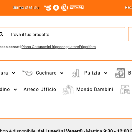
Siamo stati su:
Rec
esso cercati:
Piano Cottura
mini frigo
congelatore
Frigorifero
tura
Cucinare
Pulizia
B
dino
Arredo Ufficio
Mondo Bambini
hop è disponibile:
dal Lunedì al Venerdì
- Mattina
9:30 - 12:00
P