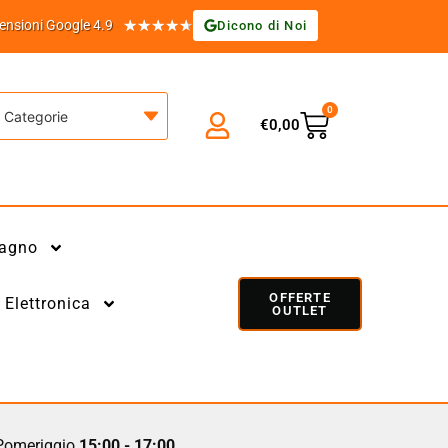
★
★
★
★
★
ensioni Google 4.9
Dicono di Noi
0
Categorie
€
0,00
agno
OFFERTE
Elettronica
OUTLET
omeriggio
15:00 - 17:00