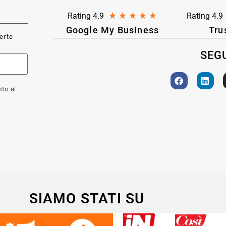
★
★
★
★
★
Rating 4.9
Rating 4.9
Google My Business
Tru
ferte
SEGU
to al
SIAMO STATI SU