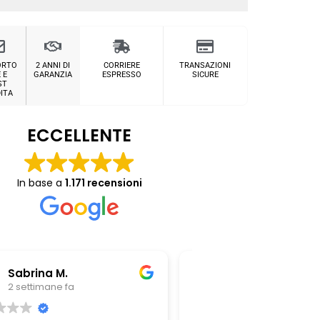
ORTO
2 ANNI DI
CORRIERE
TRANSAZIONI
 E
GARANZIA
ESPRESSO
SICURE
ST
ITA
ECCELLENTE
In base a
1.171 recensioni
Chiara Riitano
Giovanni Z
1 mese fa
1 mese fa