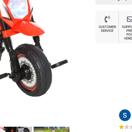
CUSTOMER
SUPP
SERVICE
PRE
PO
VEND
Sabrina M.
2 settimane fa