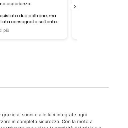
nditore serio e professionale..
Professionalità del 
p
e convenienza degli 
proposti. Tutto perf
grazie ai suoni e alle luci integrate ogni
erzare in completa sicurezza. Con la moto a