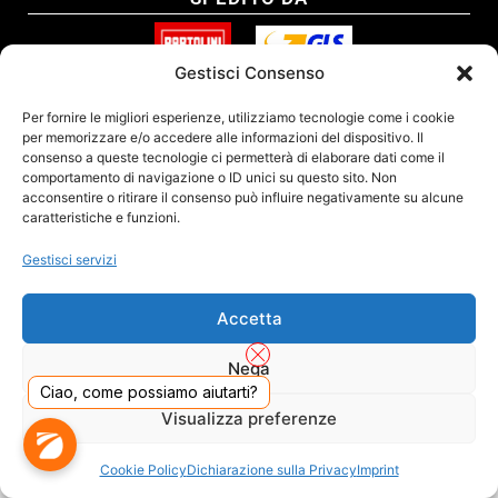
Gestisci Consenso
SITO CERTIFICATO
Per fornire le migliori esperienze, utilizziamo tecnologie come i cookie
per memorizzare e/o accedere alle informazioni del dispositivo. Il
consenso a queste tecnologie ci permetterà di elaborare dati come il
comportamento di navigazione o ID unici su questo sito. Non
acconsentire o ritirare il consenso può influire negativamente su alcune
caratteristiche e funzioni.
Gestisci servizi
Accetta
Nega
Ciao, come possiamo aiutarti?
DADO S.R.L. Unipersonale - Viale Enrico Forlanini 23 - 20134 Milano (MI) - Italy
Visualizza preferenze
Tel. 02.40703420 - P.Iva/C.F. 02681390809 - Numero REA MI-2640300 - Cap. Soc.
€ 110.000
Dall'anno 2000 presenti sul mercato
Cookie Policy
Dichiarazione sulla Privacy
Imprint