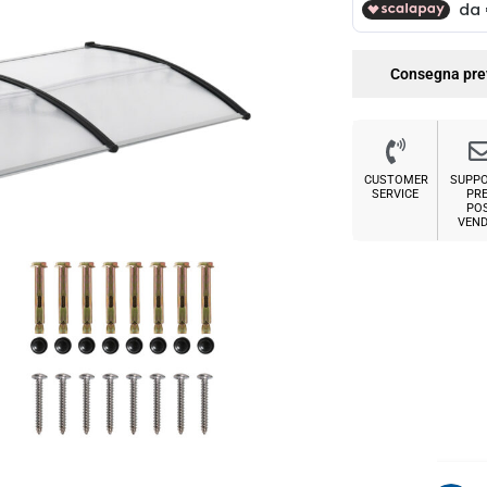
Consegna pre
CUSTOMER
SUPP
SERVICE
PRE
PO
VEND