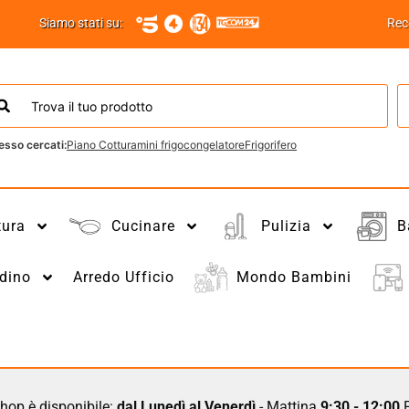
Siamo stati su:
Rec
esso cercati:
Piano Cottura
mini frigo
congelatore
Frigorifero
tura
Cucinare
Pulizia
B
dino
Arredo Ufficio
Mondo Bambini
hop è disponibile:
dal Lunedì al Venerdì
- Mattina
9:30 - 12:00
P