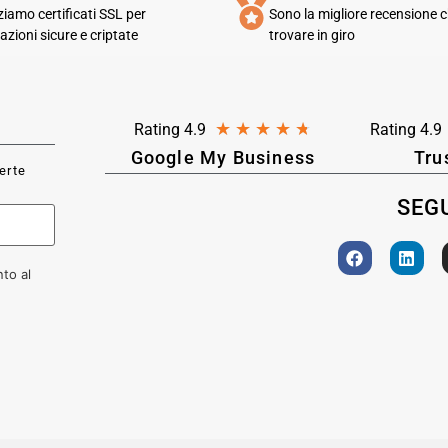
zziamo certificati SSL per
Sono la migliore recensione c
azioni sicure e criptate
trovare in giro
★
★
★
★
★
Rating 4.9
Rating 4.9
Google My Business
Tru
ferte
SEGU
to al