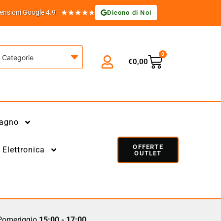
★
★
★
★
★
ensioni Google 4.9
Dicono di Noi
0
Categorie
€
0,00
agno
OFFERTE
Elettronica
OUTLET
omeriggio
15:00 - 17:00