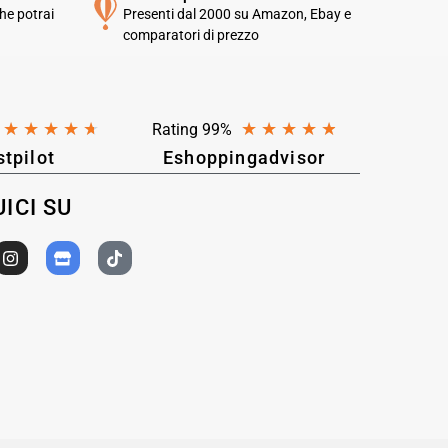
he potrai
Presenti dal 2000 su Amazon, Ebay e
comparatori di prezzo
★
★
★
★
★
★
★
★
★
★
Rating 99%
stpilot
Eshoppingadvisor
ICI SU