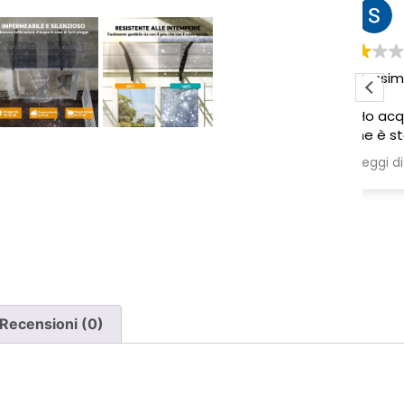
Sabrina M.
2 settimane fa
Pessima esperienza.
Ve
to
Ho acquistato due poltrone, ma
ne è stata consegnata soltanto
una, nonostante il DDT riporti
Leggi di più
chiaramente la consegna di due
pezzi.
Ho segnalato immediatamente il
problema e, non ricevendo
risposta, ho dovuto inviare un
sollecito. Solo a quel punto mi è
stato comunicato che erano in
corso verifiche con la logistica e il
Recensioni (0)
corriere. Da allora nessun
aggiornamento concreto e la
poltrona mancante non è stata
ancora consegnata.