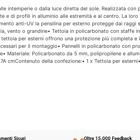
le intemperie o dalla luce diretta del sole. Realizzata con p
Per un'azienda che vende
rete e di profili in alluminio alle estremità e al centro. La l
esclusivamente online, mi
mento anti-UV la pensilina per esterno protegge dai raggi so
aspettavo un servizio clienti molto
, vento o grandine• Tettoia in policarbonato con staffe in pl
più efficiente. L'assistenza è
disponibile solo in fasce orarie
lla tettoia per esterni offrono una protezione più completa
molto limitate e, nel mio caso, la
necessari per il montaggio• Pannelli in policarbonato con p
gestione del post-vendita è stata
nte• Materiale: Policarbonato da 5 mm, polipropilene e all
lenta e poco rassicurante.
 cmContenuto della confezione:• 1 x Tettoia per esterni• 1 
Un errore nella spedizione può
capitare, ma è il modo in cui viene
gestito che fa la differenza.
Purtroppo, la mia esperienza è
stata negativa e, allo stato
attuale, non mi sento di
consigliare questo venditore.
menti Sicuri
Oltre 15.000 Feedback