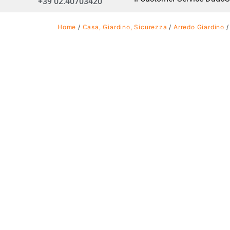
+39 02.40703420
Home
/
Casa, Giardino, Sicurezza
/
Arredo Giardino
/