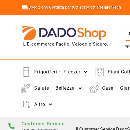
Spedizione
Gratuita
per tutti i prodotti
PremierTech
L'E-commerce Facile, Veloce e Sicuro.
Sp
Frigoriferi – Freezer
Piani Cot
Salute – Bellezza
Casa – Giar
Altro
Customer Service
Il Customer Service DadoS