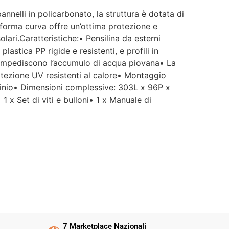
annelli in policarbonato, la struttura è dotata di
oro forma curva offre un’ottima protezione e
lari.Caratteristiche:• Pensilina da esterni
astica PP rigide e resistenti, e profili in
 e impediscono l’accumulo di acqua piovana• La
rotezione UV resistenti al calore• Montaggio
uminio• Dimensioni complessive: 303L x 96P x
x Set di viti e bulloni• 1 x Manuale di
7 Marketplace Nazionali