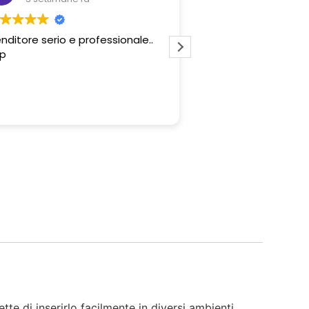
nditore serio e professionale..
Professionalità del 
p
e convenienza degli 
proposti. Tutto perf
e di inserirlo facilmente in diversi ambienti