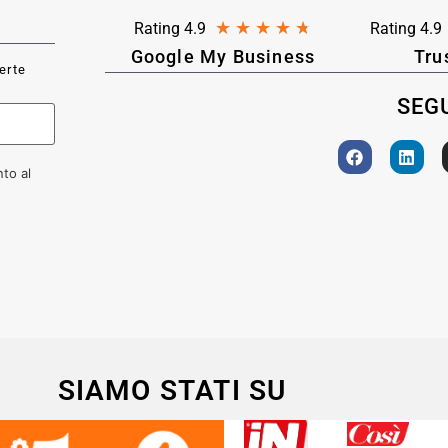
★
★
★
★
★
Rating 4.9
Rating 4.9
Google My Business
Tru
ferte
SEGU
to al
SIAMO STATI SU