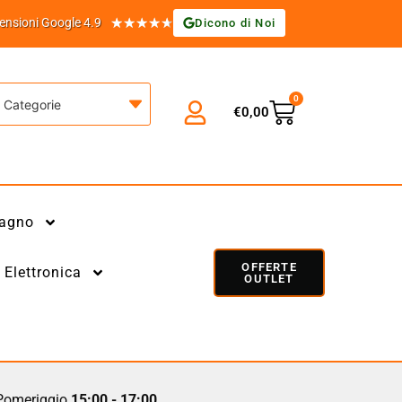
★
★
★
★
★
ensioni Google 4.9
Dicono di Noi
0
Categorie
€
0,00
agno
OFFERTE
Elettronica
OUTLET
omeriggio
15:00 - 17:00