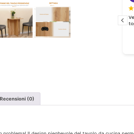
Pessima esperienza.
Ve
to
Ho acquistato due poltrone, ma
ne è stata consegnata soltanto
una, nonostante il DDT riporti
Leggi di più
chiaramente la consegna di due
pezzi.
Ho segnalato immediatamente il
problema e, non ricevendo
risposta, ho dovuto inviare un
sollecito. Solo a quel punto mi è
stato comunicato che erano in
corso verifiche con la logistica e il
Recensioni (0)
corriere. Da allora nessun
aggiornamento concreto e la
poltrona mancante non è stata
ancora consegnata.
problema! Il design pieghevole del tavolo da cucina permett