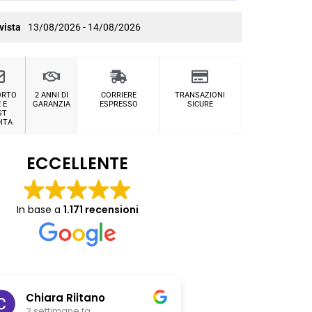
vista
13/08/2026 - 14/08/2026
ORTO
2 ANNI DI
CORRIERE
TRANSAZIONI
 E
GARANZIA
ESPRESSO
SICURE
ST
ITA
ECCELLENTE
In base a
1.171 recensioni
Chiara Riitano
Giovanni Z
3 settimane fa
3 settimane fa