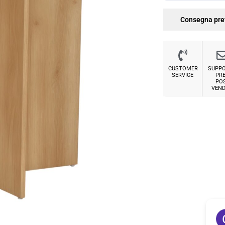
Consegna pre
CUSTOMER
SUPP
SERVICE
PRE
PO
VEND
Sabrina M.
2 settimane fa