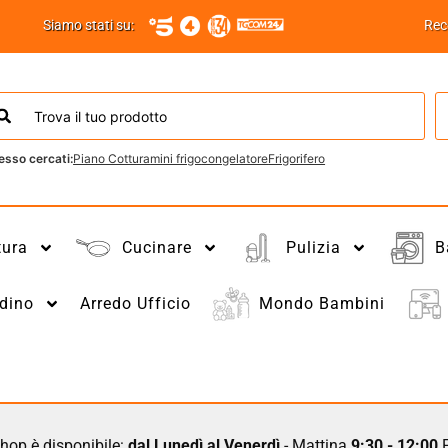
Siamo stati su:
Rec
esso cercati:
Piano Cottura
mini frigo
congelatore
Frigorifero
tura
Cucinare
Pulizia
B
dino
Arredo Ufficio
Mondo Bambini
hop è disponibile:
dal Lunedì al Venerdì
- Mattina
9:30 - 12:00
P