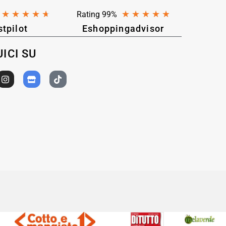
★
★
★
★
★
★
★
★
★
★
Rating 99%
stpilot
Eshoppingadvisor
ICI SU