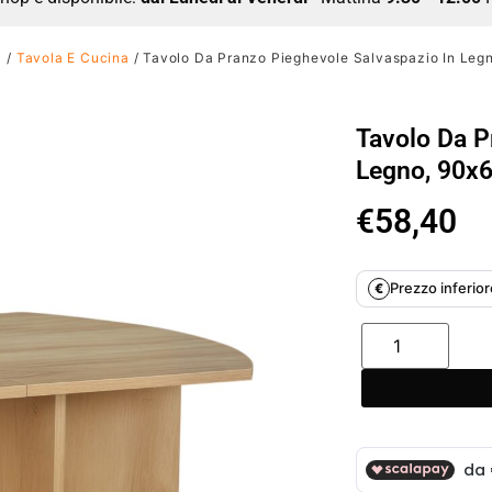
a
/
Tavola E Cucina
/ Tavolo Da Pranzo Pieghevole Salvaspazio In Leg
Tavolo Da P
Legno, 90x
€
58,40
Prezzo inferiore
€