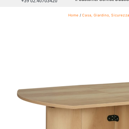
+39 02.40703420
Home
/
Casa, Giardino, Sicurezz