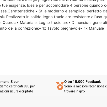
Per un'azienda che vende
r le tue esigenze. Ideale per accomodare 4 persone quando
esclusivamente online, mi
asa.Caratteristiche:• Stile moderno e semplice, perfetto d
aspettavo un servizio clienti molto
i• Realizzato in solido legno truciolare resistente all’uso 
più efficiente. L'assistenza è
disponibile solo in fasce orarie
re: Quercia• Materiale: Legno truciolare• Dimensioni gener
molto limitate e, nel mio caso, la
uto della confezione:• 1x Tavolo pieghevole• 1x Manuale
gestione del post-vendita è stata
lenta e poco rassicurante.
Un errore nella spedizione può
capitare, ma è il modo in cui viene
gestito che fa la differenza.
Purtroppo, la mia esperienza è
stata negativa e, allo stato
attuale, non mi sento di
consigliare questo venditore.
menti Sicuri
Oltre 15.000 Feedback
zziamo certificati SSL per
Sono la migliore recensione c
azioni sicure e criptate
trovare in giro