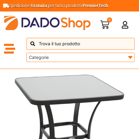
Spedizione
Gratuita
per tutti i prodotti
PremierTech
0