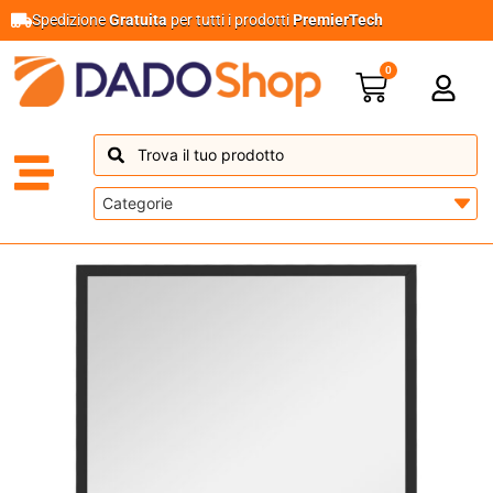
Spedizione
Gratuita
per tutti i prodotti
PremierTech
0