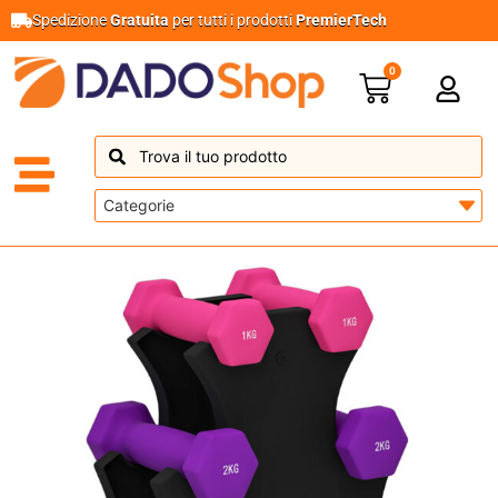
Spedizione
Gratuita
per tutti i prodotti
PremierTech
0