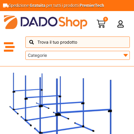
Spedizione
Gratuita
per tutti i prodotti
PremierTech
0