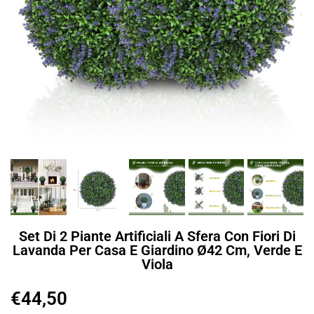
Set Di 2 Piante Artificiali A Sfera Con Fiori Di
Lavanda Per Casa E Giardino Ø42 Cm, Verde E
Viola
€
44,50