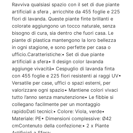
Ravviva qualsiasi spazio con il set di due piante
artificiali a sfera , arricchite da 455 foglie e 225
fiori di lavanda. Queste piante finte brillanti e
colorate aggiungono un tocco naturale, senza
bisogno di cura, sia dentro che fuori casa. Le
piante di plastica mantengono la loro bellezza
in ogni stagione, e sono perfette per casa o
ufficio.Caratteristiche:• Set di due piante
artificiali a sfera• Il design color lavanda
aggiunge vivacità• Cespuglio di lavanda finta
con 455 foglie e 225 fiori resistenti ai raggi UV•
Versatile per case, uffici o spazi esterni, per
valorizzare ogni spazio• Mantiene colori vivaci
tutto l’anno senza manutenzione• Le fibbie si
collegano facilmente per un montaggio
rapidoDati tecnici:• Colore: Viola, verde•
Materiale: PE• Dimensioni complessive: Ø42
cmContenuto della confezione:• 2 x Piante
Artificiali a Sfera;