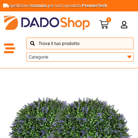
Spedizione
Gratuita
per tutti i prodotti
PremierTech
0