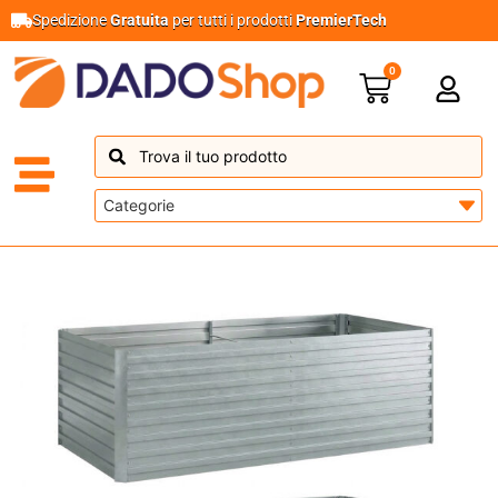
Spedizione
Gratuita
per tutti i prodotti
PremierTech
0