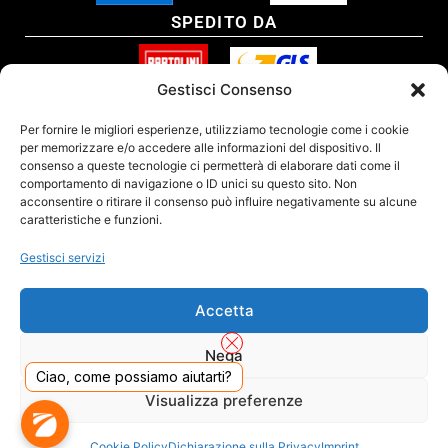
SPEDITO DA
Gestisci Consenso
SITO CERTIFICATO
Per fornire le migliori esperienze, utilizziamo tecnologie come i cookie
per memorizzare e/o accedere alle informazioni del dispositivo. Il
consenso a queste tecnologie ci permetterà di elaborare dati come il
comportamento di navigazione o ID unici su questo sito. Non
acconsentire o ritirare il consenso può influire negativamente su alcune
caratteristiche e funzioni.
Gestisci servizi
Accetta
Nega
Ciao, come possiamo aiutarti?
DADO S.R.L. Unipersonale - Viale Enrico Forlanini 23 - 20134 Milano (MI) - Italy
Visualizza preferenze
Tel. 02.40703420 - P.Iva/C.F. 02681390809 - Numero REA MI-2640300 - Cap. Soc.
€ 110.000
Dall'anno 2000 presenti sul mercato
Cookie Policy
Dichiarazione sulla Privacy
Imprint