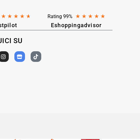
★
★
★
★
★
★
★
★
★
★
Rating 99%
stpilot
Eshoppingadvisor
ICI SU