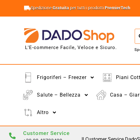
Spedizione
Gratuita
per tutti i prodotti
PremierTech
L'E-commerce Facile, Veloce e Sicuro.
Sp
Frigoriferi – Freezer
Piani Cot
Salute – Bellezza
Casa – Giar
Altro
Customer Service
Il Customer Service DadoS