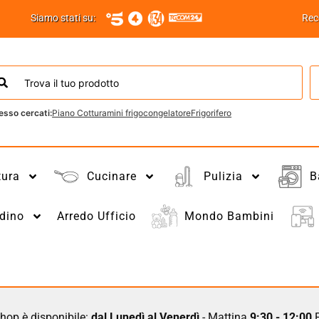
Siamo stati su:
Rec
esso cercati:
Piano Cottura
mini frigo
congelatore
Frigorifero
tura
Cucinare
Pulizia
B
dino
Arredo Ufficio
Mondo Bambini
hop è disponibile:
dal Lunedì al Venerdì
- Mattina
9:30 - 12:00
P