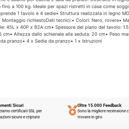
Per un'azienda che vende
fino a 100 kg. Ideale per spazi ristretti in casa come sogg
esclusivamente online, mi
prende 1 tavolo e 4 sedie• Struttura realizzata in legno M
aspettavo un servizio clienti molto
o• Montaggio richiestoDati tecnici:• Colori: Nero, rovere• Ma
più efficiente. L'assistenza è
disponibile solo in fasce orarie
e: 45L x 40P x 82A cm• Spessore del piano del tavolo: 1.5
molto limitate e, nel mio caso, la
5 cm• Altezza dallo schienale alla seduta: 20 cm• Peso mas
gestione del post-vendita è stata
 da pranzo• 4 x Sedie da pranzo• 1 x Istruzioni
lenta e poco rassicurante.
Un errore nella spedizione può
capitare, ma è il modo in cui viene
gestito che fa la differenza.
Purtroppo, la mia esperienza è
stata negativa e, allo stato
attuale, non mi sento di
consigliare questo venditore.
menti Sicuri
Oltre 15.000 Feedback
zziamo certificati SSL per
Sono la migliore recensione c
azioni sicure e criptate
trovare in giro