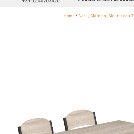
+39 02.40703420
Home
/
Casa, Giardino, Sicurezza
/
T