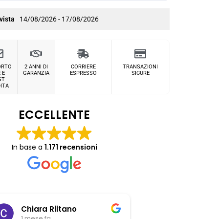
vista
14/08/2026 - 17/08/2026
ORTO
2 ANNI DI
CORRIERE
TRANSAZIONI
 E
GARANZIA
ESPRESSO
SICURE
ST
ITA
ECCELLENTE
In base a
1.171 recensioni
Chiara Riitano
Giovanni Z
1 mese fa
1 mese fa