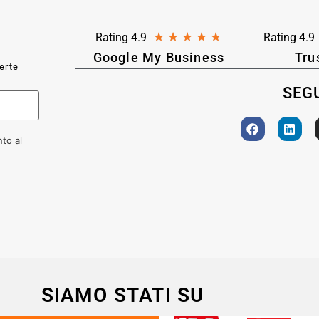
★
★
★
★
★
Rating 4.9
Rating 4.9
Google My Business
Tru
ferte
SEGU
to al
SIAMO STATI SU