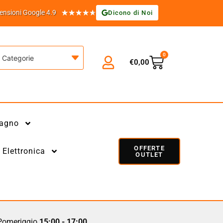
★
★
★
★
★
ensioni Google 4.9
Dicono di Noi
0
Categorie
€
0,00
agno
OFFERTE
Elettronica
OUTLET
omeriggio
15:00 - 17:00