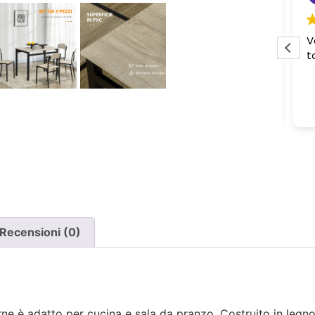
Pessima esperienza.
Ve
to
Ho acquistato due poltrone, ma
ne è stata consegnata soltanto
una, nonostante il DDT riporti
Leggi di più
chiaramente la consegna di due
pezzi.
Ho segnalato immediatamente il
problema e, non ricevendo
risposta, ho dovuto inviare un
sollecito. Solo a quel punto mi è
stato comunicato che erano in
corso verifiche con la logistica e il
Recensioni (0)
corriere. Da allora nessun
aggiornamento concreto e la
poltrona mancante non è stata
ancora consegnata.
 è adatto per cucina e sala da pranzo. Costruito in legno 