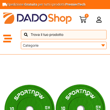
Spedizione
Gratuita
per tutti i prodotti
PremierTech
0