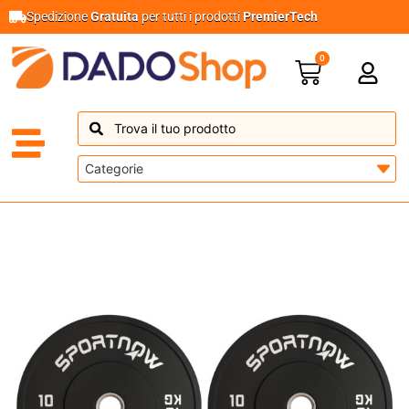
Spedizione
Gratuita
per tutti i prodotti
PremierTech
0