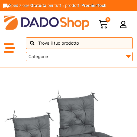
Spedizione
Gratuita
per tutti i prodotti
PremierTech
0