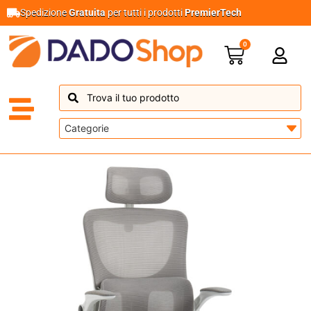
Spedizione
Gratuita
per tutti i prodotti
PremierTech
0