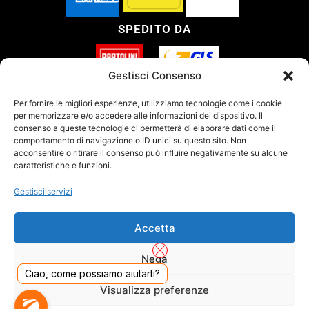
SPEDITO DA
Gestisci Consenso
SITO CERTIFICATO
Per fornire le migliori esperienze, utilizziamo tecnologie come i cookie
per memorizzare e/o accedere alle informazioni del dispositivo. Il
consenso a queste tecnologie ci permetterà di elaborare dati come il
comportamento di navigazione o ID unici su questo sito. Non
acconsentire o ritirare il consenso può influire negativamente su alcune
caratteristiche e funzioni.
Gestisci servizi
Accetta
Nega
Ciao, come possiamo aiutarti?
DADO S.R.L. Unipersonale - Viale Enrico Forlanini 23 - 20134 Milano (MI) - Italy
Visualizza preferenze
Tel. 02.40703420 - P.Iva/C.F. 02681390809 - Numero REA MI-2640300 - Cap. Soc.
€ 110.000