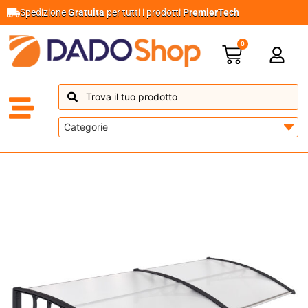
Spedizione
Gratuita
per tutti i prodotti
PremierTech
0