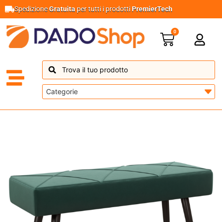
Spedizione
Gratuita
per tutti i prodotti
PremierTech
0