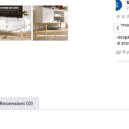
Sabrina M.
2 settimane fa
Pessima esperienza.
Ve
to
Ho acquistato due poltrone, ma
ne è stata consegnata soltanto
una, nonostante il DDT riporti
Leggi di più
chiaramente la consegna di due
pezzi.
Ho segnalato immediatamente il
problema e, non ricevendo
risposta, ho dovuto inviare un
sollecito. Solo a quel punto mi è
stato comunicato che erano in
corso verifiche con la logistica e il
Recensioni (0)
corriere. Da allora nessun
aggiornamento concreto e la
poltrona mancante non è stata
ancora consegnata.