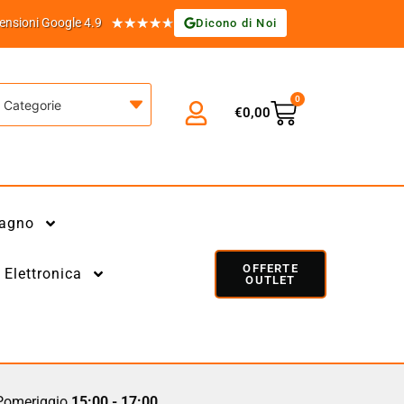
★
★
★
★
★
ensioni Google 4.9
Dicono di Noi
0
Categorie
€
0,00
agno
OFFERTE
Elettronica
OUTLET
omeriggio
15:00 - 17:00