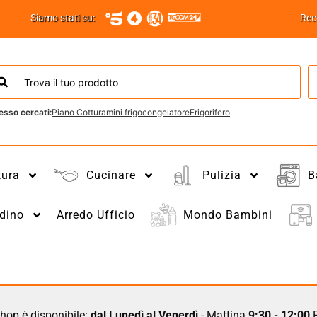
Siamo stati su:
Rec
esso cercati:
Piano Cottura
mini frigo
congelatore
Frigorifero
tura
Cucinare
Pulizia
B
dino
Arredo Ufficio
Mondo Bambini
hop è disponibile:
dal Lunedì al Venerdì
- Mattina
9:30 - 12:00
P