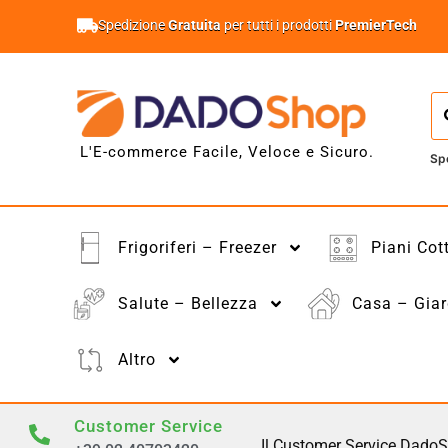
Spedizione
Gratuita
per tutti i prodotti
PremierTech
L'E-commerce Facile, Veloce e Sicuro.
Sp
Frigoriferi – Freezer
Piani Cot
Salute – Bellezza
Casa – Giar
Altro
Customer Service
Il Customer Service DadoS