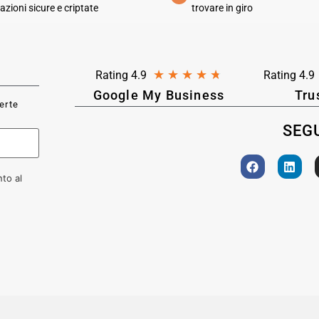
azioni sicure e criptate
trovare in giro
★
★
★
★
★
Rating 4.9
Rating 4.9
Google My Business
Tru
ferte
SEGU
to al