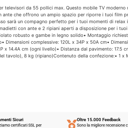
er televisori da 55 pollici max. Questo mobile TV moderno no
Per un'azienda che vende
 ante che offrono un ampio spazio per riporre i tuoi film pref
esclusivamente online, mi
so sarà un compagno perfetto per i tuoi momenti di relax i
aspettavo un servizio clienti molto
adietti con ante e 2 ripiani aperti a disposizione per i tuoi
più efficiente. L'assistenza è
disponibile solo in fasce orarie
uciolato robusto e gambe in legno solido• Montaggio richiest
molto limitate e, nel mio caso, la
io• Dimensioni complessive: 120L x 34P x 50A cm• Dimensio
gestione del post-vendita è stata
P x 14.4A cm (ogni livello)• Distanza dal pavimento: 17.5 
lenta e poco rassicurante.
del tavolo), 8 kg (ripiano)Contenuto della confezione:• 1 x 
Un errore nella spedizione può
capitare, ma è il modo in cui viene
gestito che fa la differenza.
Purtroppo, la mia esperienza è
stata negativa e, allo stato
attuale, non mi sento di
consigliare questo venditore.
menti Sicuri
Oltre 15.000 Feedback
zziamo certificati SSL per
Sono la migliore recensione c